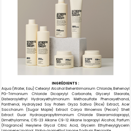
INGRÉDIENTS :
Aqua (Water, Eau) Cetearyl Alcohol Behentrimonium Chloride, Behenoyl
PG-Trimonium Chloride Dicaprylyl Carbonate, Glyceryl Stearate,
Distearoylethyl Hydroxyethylmonium Methosulfate Phenoxyethanol,
Panthenol, Hydrolyzed Soy Protein Oryza Sativa (Rice) Extract, Acer
Saccharum (Sugar Maple) Extract Carya Illinoensis (Pecan) Shell
Extract Guar Hydroxypropyltrimonium Chloride Stearamidopropyl,
Dimethylamine, C15-23 Alkane C9-12 Alkane Isopropyl Alcohol, Parfum
(Fragrance) Hexylene Glycol Citric Acid, Glycerin Ethylhexylglycerin
Limonene Linalool, Alpha-Isomethyl Ionone Sodium Benzoate.