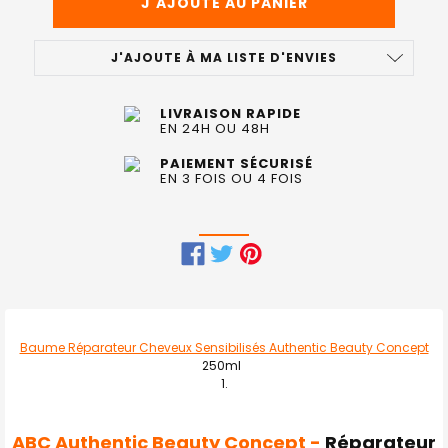
J'AJOUTE À MA LISTE D'ENVIES
LIVRAISON RAPIDE
EN 24H OU 48H
PAIEMENT SÉCURISÉ
EN 3 FOIS OU 4 FOIS
FRÉQUEMMENT
ACHETÉS
ENSEMBLE
Baume Réparateur Cheveux Sensibilisés Authentic Beauty Concept
:
250ml
TOUT
SELECTIONNER
ABC Authentic Beauty Concept -
Réparateur