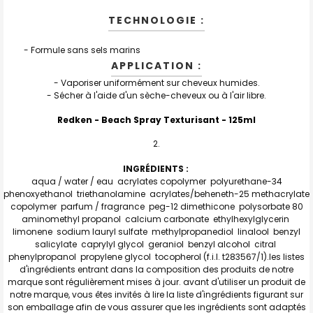
TECHNOLOGIE :
- Formule sans sels marins
APPLICATION :
- Vaporiser uniformément sur cheveux humides.
- Sécher à l'aide d'un sèche-cheveux ou à l'air libre.
Redken -
Beach Spray Texturisant
- 125
ml
INGRÉDIENTS :
aqua / water / eau acrylates copolymer polyurethane-34
phenoxyethanol triethanolamine acrylates/beheneth-25 methacrylate
copolymer parfum / fragrance peg-12 dimethicone polysorbate 80
aminomethyl propanol calcium carbonate ethylhexylglycerin
limonene sodium lauryl sulfate methylpropanediol linalool benzyl
salicylate caprylyl glycol geraniol benzyl alcohol citral
phenylpropanol propylene glycol tocopherol (f.i.l. t283567/1).les listes
d'ingrédients entrant dans la composition des produits de notre
marque sont régulièrement mises à jour. avant d'utiliser un produit de
notre marque, vous êtes invités à lire la liste d'ingrédients figurant sur
son emballage afin de vous assurer que les ingrédients sont adaptés