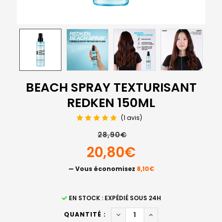
BEACH SPRAY TEXTURISANT
REDKEN 150ML
(1 avis)
28,90€
20,80€
— Vous économisez
8,10€
STOCK
EN STOCK : EXPÉDIÉ SOUS 24H
ACTUEL
DIMINUER LA QUANTITÉ DE B
AUGMENTER LA QUAN
QUANTITÉ :
: