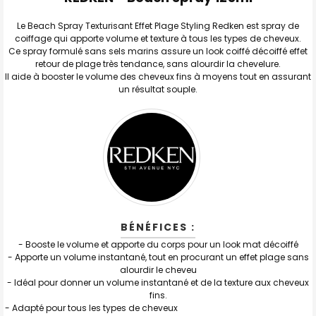
TOUT
SELECTIONNER
Le Beach Spray Texturisant Effet Plage Styling Redken est spray de
coiffage qui apporte volume et texture à tous les types de cheveux.
J'AJOUTE
LA
Ce spray formulé sans sels marins assure un look coiffé décoiffé effet
SÉLECTION
retour de plage très tendance, sans alourdir la chevelure.
AU PANIER
Il aide à booster le volume des cheveux fins à moyens tout en assurant
un résultat souple.
BÉNÉFICES :
- Booste le volume et apporte du corps pour un look mat décoiffé
- Apporte un volume instantané, tout en procurant un effet plage sans
alourdir le cheveu
- Idéal pour donner un volume instantané et de la texture aux cheveux
fins.
- Adapté pour tous les types de cheveux