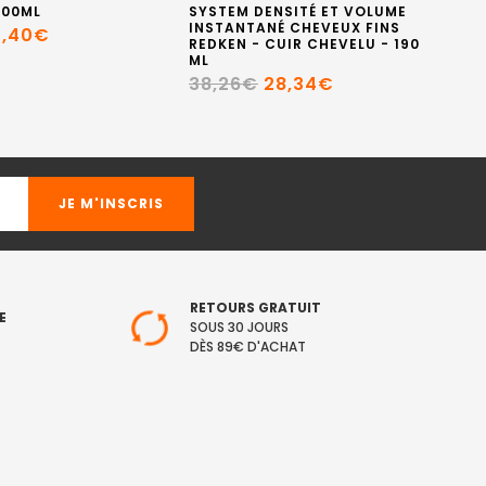
300ML
SYSTEM DENSITÉ ET VOLUME
M
INSTANTANÉ CHEVEUX FINS
3,40€
1
REDKEN - CUIR CHEVELU - 190
ML
38,26€
28,34€
RETOURS GRATUIT
E
SOUS 30 JOURS
DÈS 89€ D'ACHAT