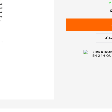
STOCK
ACTUEL
Q
:
J'A
LIVRAISO
EN 24H OU