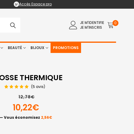
Accès Espace pro
JE M'IDENTIFIE
0
JE M'INSCRIS
BEAUTÉ
BIJOUX
PROMOTIONS
OSSE THERMIQUE
(5 avis)
12,78€
10,22€
— Vous économisez
2,56€