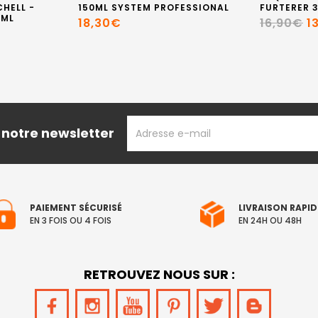
HELL -
150ML SYSTEM PROFESSIONAL
FURTERER 
 ML
18,30€
16,90€
1
ADRESSE
 notre newsletter
EMAIL
PAIEMENT SÉCURISÉ
LIVRAISON RAPID
EN 3 FOIS OU 4 FOIS
EN 24H OU 48H
RETROUVEZ NOUS SUR :