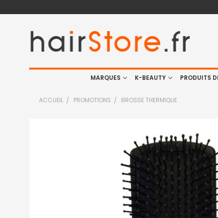
MARQUES
K-BEAUTY
PRODUITS D
ACCUEIL
PROMOTIONS
BROSSE THERMIQUE
FRÉQUEMMENT
ACHETÉS
ENSEMBLE
:
TOUT
SELECTIONNER
J'AJOUTE
LA
SÉLECTION
AU PANIER