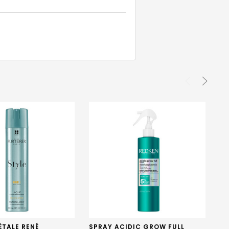
ÉTALE RENÉ
SPRAY ACIDIC GROW FULL
MK