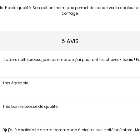
 Haute qualité. Son action thermique permet de concerver la chaleur du sé
coiffage.
5 AVIS
J’adore cette brosse, je recommande, j’ai pourtant les cheveux épais ! Fac
Très égréable.
Très bonne brosse de qualité.
Bjr j'ai été satisfaite de ma commande à bientot sur le cité haïr store . M