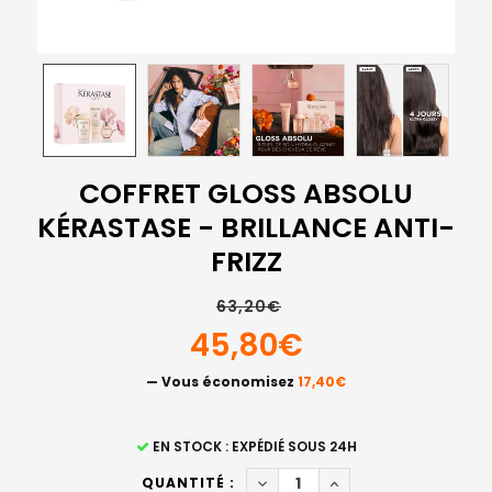
COFFRET GLOSS ABSOLU
KÉRASTASE - BRILLANCE ANTI-
FRIZZ
63,20€
45,80€
— Vous économisez
17,40€
STOCK
EN STOCK : EXPÉDIÉ SOUS 24H
ACTUEL
DIMINUER LA QUANTITÉ DE C
AUGMENTER LA QUAN
QUANTITÉ :
: