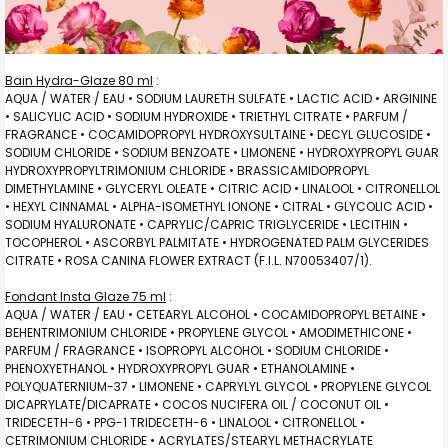
Bain Hydra-Glaze 80 ml
:
AQUA / WATER / EAU • SODIUM LAURETH SULFATE • LACTIC ACID • ARGININE
• SALICYLIC ACID • SODIUM HYDROXIDE • TRIETHYL CITRATE • PARFUM /
FRAGRANCE • COCAMIDOPROPYL HYDROXYSULTAINE • DECYL GLUCOSIDE •
SODIUM CHLORIDE • SODIUM BENZOATE • LIMONENE • HYDROXYPROPYL GUAR
HYDROXYPROPYLTRIMONIUM CHLORIDE • BRASSICAMIDOPROPYL
DIMETHYLAMINE • GLYCERYL OLEATE • CITRIC ACID • LINALOOL • CITRONELLOL
• HEXYL CINNAMAL • ALPHA-ISOMETHYL IONONE • CITRAL • GLYCOLIC ACID •
SODIUM HYALURONATE • CAPRYLIC/CAPRIC TRIGLYCERIDE • LECITHIN •
TOCOPHEROL • ASCORBYL PALMITATE • HYDROGENATED PALM GLYCERIDES
CITRATE • ROSA CANINA FLOWER EXTRACT (F.I.L. N70053407/1).
Fondant Insta Glaze 75 ml
:
AQUA / WATER / EAU • CETEARYL ALCOHOL • COCAMIDOPROPYL BETAINE •
BEHENTRIMONIUM CHLORIDE • PROPYLENE GLYCOL • AMODIMETHICONE •
PARFUM / FRAGRANCE • ISOPROPYL ALCOHOL • SODIUM CHLORIDE •
PHENOXYETHANOL • HYDROXYPROPYL GUAR • ETHANOLAMINE •
POLYQUATERNIUM-37 • LIMONENE • CAPRYLYL GLYCOL • PROPYLENE GLYCOL
DICAPRYLATE/DICAPRATE • COCOS NUCIFERA OIL / COCONUT OIL •
TRIDECETH-6 • PPG-1 TRIDECETH-6 • LINALOOL • CITRONELLOL •
CETRIMONIUM CHLORIDE • ACRYLATES/STEARYL METHACRYLATE