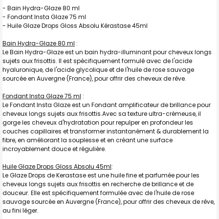
TOUT
- Bain Hydra-Glaze 80 ml
SELECTIONNER
- Fondant Insta Glaze 75 ml
- Huile Glaze Drops Gloss Absolu Kérastase 45ml
J'AJOUTE
LA
SÉLECTION
Bain Hydra-Glaze 80 ml
:
AU PANIER
Le Bain Hydra-Glaze est un bain hydra-illuminant pour cheveux longs
sujets aux frisottis. Il est spécifiquement formulé avec de l'acide
hyaluronique, de l'acide glycolique et de l'huile de rose sauvage
sourcée en Auvergne (France), pour offrir des cheveux de rêve.
Fondant Insta Glaze 75 ml
:
Le Fondant Insta Glaze est un Fondant amplificateur de brillance pour
cheveux longs sujets aux frisottis.Avec sa texture ultra-crémeuse, il
gorge les cheveux d'hydratation pour repulper en profondeur les
couches capillaires et transformer instantanément & durablement la
fibre, en améliorant la souplesse et en créant une surface
incroyablement douce et régulière.
Huile Glaze Drops Gloss Absolu 45ml
:
Le Glaze Drops de Kerastase est une huile fine et parfumée pour les
cheveux longs sujets aux frisottis en recherche de brillance et de
douceur. Elle est spécifiquement formulée avec de l'huile de rose
sauvage sourcée en Auvergne (France), pour offrir des cheveux de rêve,
au fini léger.