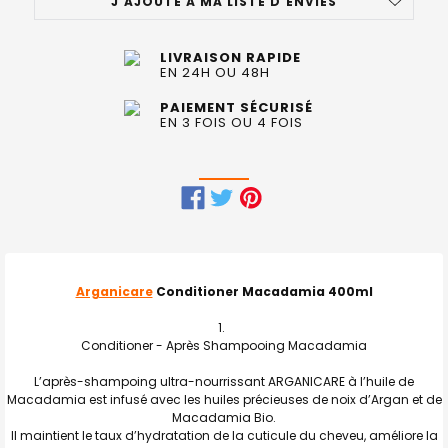
J'AJOUTE À MA LISTE D'ENVIES
LIVRAISON RAPIDE
EN 24H OU 48H
PAIEMENT SÉCURISÉ
EN 3 FOIS OU 4 FOIS
FRÉQUEMMENT
ACHETÉS
ENSEMBLE
Arganicare
Conditioner Macadamia 400ml
:
Conditioner - Après Shampooing Macadamia
TOUT
SELECTIONNER
L’après-shampoing ultra-nourrissant ARGANICARE à l’huile de
Macadamia est infusé avec les huiles précieuses de noix d’Argan et de
J'AJOUTE
Macadamia Bio.
LA
SÉLECTION
Il maintient le taux d’hydratation de la cuticule du cheveu, améliore la
AU PANIER