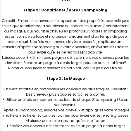
Etape 2 : Conditioner / Après Shampooing
Objectif : Embellir le cheveu en lui apportant des propriétés cosmétiques
telles que la brillance, la souplesse ou encore le volume. Contrairement
au masque, qui nourrit le cheveu en profondeur, l’après shampooing
est un soin de surface et n'a besoin uniquement d'un temps de pose
assez court. Une fois vos cheveux lavés et essorés, appliquez une
noisette d'après shampooing sur votre chevelure, en évitant les racines
pour éviter qu'elles ne regraissent trop vite.
Laissez poser 3 - 5 min puis peignez délicatement vos cheveux pour les
démêler - Prendre un peigne à dents larges pour ne pas les abîmer!!
Rincer à l'eau tiède et finissez de nouveau par un jet d'eau froide.
Etape 3 : Le Masque
Il nourrit et fortifie en profondeur les cheveux les plus fragiles. Résultat :
Des cheveux plus souples et faciles à coiffer.
- Utiliser une fois par semaines ou lors de chaque Shampooing (Selon
vos besoin),
-Après le Shampooing, essorez vos cheveux et appliquez votre masque
mèche à mèche en évitant les racines pour éviter de les rendre grasses.
-Laissez poser le temps indiqué sur le flacon
-Démêlez vos cheveux délicatement avec un peigne à dents larges.