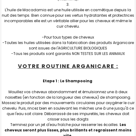
L'huile de Macadamia est une huile utilisée en cosmétique depuis la
nuit des temps. Bien connue pour ses vertus hydratantes et protectrices
incomparables elle est un véritable allier pour les cheveux et même le
cuir chevelu.
-Pour tous types de cheveux
-Toutes les huiles utilisées dans la fabrication des produits Arganicare
sont issues de l'AGRICULTURE BIOLOGIQUES
-Tous les produits sont garantis NON TESTES SUR LES ANIMAUX
VOTRE ROUTINE ARGANICARE :
Etape 1 : Le Shampooing
Mouillez vos cheveux abondamment et émulsionnez une à deux
noisettes (en fonction de la longueur des cheveux) de shampooing.
Massez le produit par des mouvements circulaires pour oxygéner le cuir
chevelu. Puis, rincez bien en soulevant les mèches une à une jusqu'à ce
que l'eau soit claire. Débarrassé de ses impuretés, les cheveux doit
crisser sous les doigts
Terminez par un jet d'eau fraîche pour resserrer les écailles.
Les
cheveux seront plus lisses, plus brillants et regraissent moins
vite.