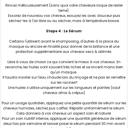
Rincez méticuleusement (sans quoi votre chevelure risque de rester
terne).
Essorez de nouveau vos cheveux, essuyez les avec douceur puis
séchez-les à l'air libre ou au séchoir, mais à température basse.
Etape 4 : Le Sérum
Certains l'utilisent avant le shampooing, d'autres à la place du
masque ou encore en finalité pour donner de la brillance et une
protection supplémentaire aux cheveux secs & abîmés.
Libre à vous de choisir ce qui convient le mieux à vos cheveux. En
revanche, les huiles sont souvent très riches et se rincent moins bien
qu'un masque.
Il faudra insister sur l'eau chaude lors du rinçage et ne pas en remettre
sur les racines!!
Une huiles s’utilise uniquement sur les longueurs et pointes (sauf
cheveux afros & crépus)
Pour un usage quotidien, appliquez une petite quantité de sérum sur les
cheveux humides, séchez pus coiffez. Répartir uniformément le sérum.
Cela donnera à vos cheveux un aspect sain et naturel.
Pour un soin nutritif intense, appliquer une quantité généreuse de sérum
deux fois par semaine et laisser poser le sérum pendant 30 min avant