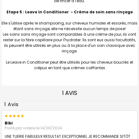
de rincer à l'eau.
Etape 5 : Leave in Conditioner - Crème de soin sans rinçage
Elle s'utilise après le shampooing, sur cheveux humides et essorés, mais
étant sans rinçage, elle ne nécessite aucun temps de pose!
Les soins sans rinçage sont comparables à une crème de jour, ils vont
rester sur la fibre capillaire pour l'hydrater. Ils sont eux aussi facultatifs,
ils peuvent être utilisés en plus ou à la place d'un soin classique avec
rinçage.
Le Leave in Conditioner peut être utilisés pour les cheveux bouclés et
crépus en tant que crèmes coiffantes
1 AVIS
1 Avis
5
Bibi
Posté par
valerie
le 14/06/2024
UNE TUERIE FABULEUX RESULTAT EXCEPTIONNEL JE RECOMMANDE SITÔT