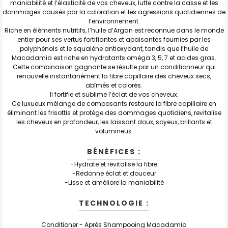
maniabilité et l’élasticité de vos cheveux, lutte contre la casse et les
dommages causés par la coloration et les agressions quotidiennes de
l’environnement.
Riche en éléments nutritifs, l’huile d’Argan est reconnue dans le monde
entier pour ses vertus fortifiantes et apaisantes fournies par les
polyphénols et le squalène antioxydant, tandis que l’huile de
Macadamia est riche en hydratants oméga 3, 5, 7 et acides gras.
Cette combinaison gagnante se résulte par un conditionneur qui
renouvelle instantanément la fibre capillaire des cheveux secs,
abîmés et colorés.
Il fortifie et sublime l’éclat de vos cheveux.
Ce luxueux mélange de composants restaure la fibre capillaire en
éliminant les frisottis et protège des dommages quotidiens, revitalise
les cheveux en profondeur, les laissant doux, soyeux, brillants et
volumineux.
BÉNÉFICES :
-Hydrate et revitalise la fibre
-Redonne éclat et douceur
-Lisse et améliore la maniabilité
TECHNOLOGIE :
Conditioner - Après Shampooing Macadamia