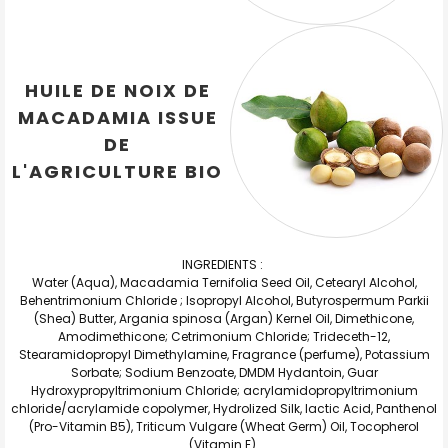
HUILE DE NOIX DE
MACADAMIA ISSUE
DE
L'AGRICULTURE BIO
INGREDIENTS :
Water (Aqua), Macadamia Ternifolia Seed Oil, Cetearyl Alcohol,
Behentrimonium Chloride ; Isopropyl Alcohol, Butyrospermum Parkii
(Shea) Butter, Argania spinosa (Argan) Kernel Oil, Dimethicone,
Amodimethicone; Cetrimonium Chloride; Trideceth-12,
Stearamidopropyl Dimethylamine, Fragrance (perfume), Potassium
Sorbate; Sodium Benzoate, DMDM Hydantoin, Guar
Hydroxypropyltrimonium Chloride; acrylamidopropyltrimonium
chloride/acrylamide copolymer, Hydrolized Silk, lactic Acid, Panthenol
(Pro-Vitamin B5), Triticum Vulgare (Wheat Germ) Oil, Tocopherol
(Vitamin E).