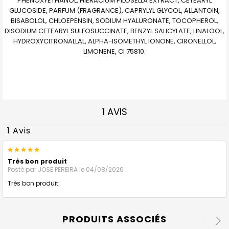
PHENOXYETHANOL, HIERACIUM PILOSELLA EXTRACT, CETEARYL
GLUCOSIDE, PARFUM (FRAGRANCE), CAPRYLYL GLYCOL, ALLANTOIN,
BISABOLOL, CHLOEPENSIN, SODIUM HYALURONATE, TOCOPHEROL,
DISODIUM CETEARYL SULFOSUCCINATE, BENZYL SALICYLATE, LINALOOL,
HYDROXYCITRONALLAL, ALPHA-ISOMETHYL IONONE, CIRONELLOL,
LIMONENE, CI 75810.
1 AVIS
1 Avis
5
Très bon produit
Posté par
JOSE PEREIRA
le 04/08/2026
Très bon produit
PRODUITS ASSOCIÉS