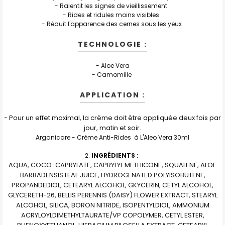
- Ralentit les signes de vieillissement
- Rides et ridules moins visibles
- Réduit l'apparence des cernes sous les yeux
TECHNOLOGIE :
- Aloe Vera
- Camomille
APPLICATION :
- Pour un effet maximal, la crème doit être appliquée deux fois par
jour, matin et soir.
Arganicare -
Crème Anti-Rides à L'Aleo Vera 30ml
INGRÉDIENTS :
AQUA, COCO-CAPRYLATE, CAPRYLYL METHICONE, SQUALENE, ALOE
BARBADENSIS LEAF JUICE, HYDROGENATED POLYISOBUTENE,
PROPANDEDIOL, CETEARYL ALCOHOL, GKYCERIN, CETYL ALCOHOL,
GLYCERETH-26, BELLIS PERENNIS (DAISY) FLOWER EXTRACT, STEARYL
ALCOHOL, SILICA, BORON NITRIDE, ISOPENTYLDIOL, AMMONIUM
ACRYLOYLDIMETHYLTAURATE/VP COPOLYMER, CETYL ESTER,