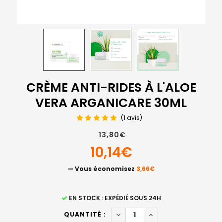
CRÈME ANTI-RIDES À L'ALOE
VERA ARGANICARE 30ML
(1 avis)
13,80€
10,14€
— Vous économisez
3,66€
STOCK
EN STOCK : EXPÉDIÉ SOUS 24H
ACTUEL
DIMINUER LA QUANTITÉ DE C
AUGMENTER LA QUAN
QUANTITÉ :
: