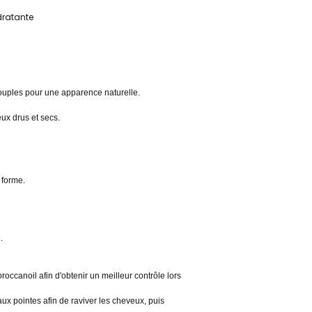
dratante
ouples pour une apparence naturelle.
veux drus et secs.
 forme.
e.
occanoil afin d'obtenir un meilleur contrôle lors
x pointes afin de raviver les cheveux, puis