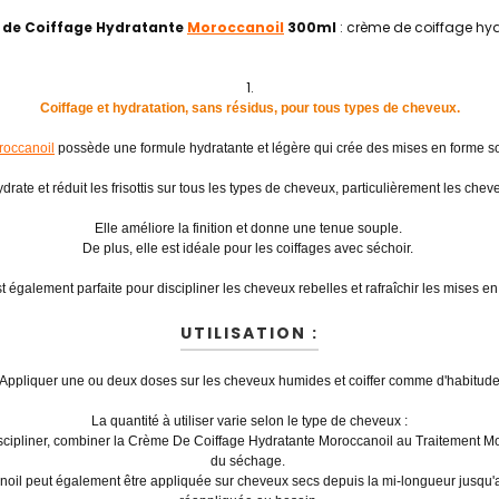
de Coiffage Hydratante
Moroccanoil
300ml
: crème de coiffage hy
Coiffage et hydratation, sans résidus, pour tous types de cheveux.
roccanoil
possède une formule hydratante et légère qui crée des mises en forme s
hydrate et réduit les frisottis sur tous les types de cheveux, particulièrement les che
Elle améliore la finition et donne une tenue souple.
De plus, elle est idéale pour les coiffages avec séchoir.
st également parfaite pour discipliner les cheveux rebelles et rafraîchir les mises en
UTILISATION :
 Appliquer une ou deux doses sur les cheveux humides et coiffer comme d'habitud
La quantité à utiliser varie selon le type de cheveux :
discipliner, combiner la Crème De Coiffage Hydratante Moroccanoil au Traitement Mor
du séchage.
l peut également être appliquée sur cheveux secs depuis la mi-longueur jusqu'au