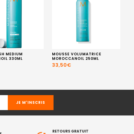
ISH MEDIUM
MOUSSE VOLUMATRICE
S
OIL 330ML
MOROCCANOIL 250ML
HA
PR
33,50€
1
RETOURS GRATUIT
E