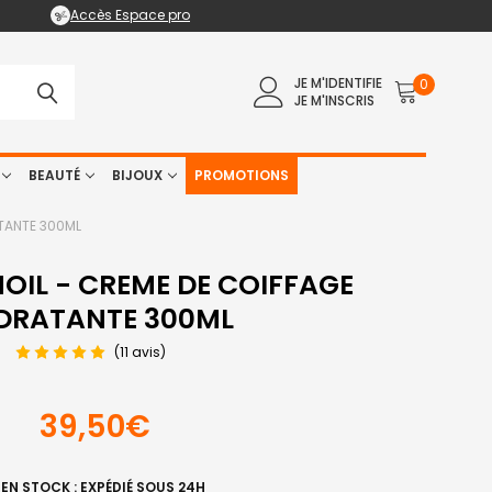
Accès Espace pro
JE M'IDENTIFIE
0
JE M'INSCRIS
BEAUTÉ
BIJOUX
PROMOTIONS
TANTE 300ML
IL - CREME DE COIFFAGE
DRATANTE 300ML
(11 avis)
39,50€
EN STOCK : EXPÉDIÉ SOUS 24H