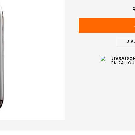
ACTUEL
Q
:
J'A
LIVRAISO
EN 24H OU