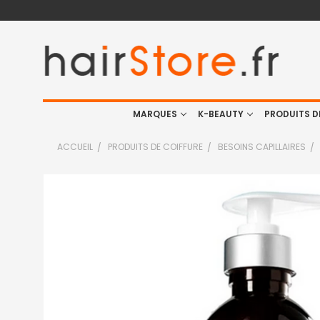
MARQUES
K-BEAUTY
PRODUITS D
ACCUEIL
PRODUITS DE COIFFURE
BESOINS CAPILLAIRES
FRÉQUEMMENT
ACHETÉS
ENSEMBLE
:
TOUT
SELECTIONNER
J'AJOUTE
LA
SÉLECTION
AU PANIER