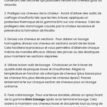
contenant des silicones qui pourraient rendre vos cheveux gras ou
alourdis.
2. Protégez vos cheveux de la chaleur : Avant d'utiliser des outils de
coiffage chauffants tels que les fers à lisser, appliquez un
protecteur thermique de la gamme Eimi sur vos cheveux. Cela les
protégera des dommages causés par la chaleur excessive et
préviendra la formation de frisottis.
3. Divisez vos cheveux en sections : Pour obtenir un lissage
homogène, divisez vos cheveux en sections avant de les lisser.
Cela facilitera le processus et vous permettra d'atteindre chaque
mèche de manière efficace. Utilisez des pinces ou des élastiques
pour maintenir les sections séparées.
4. Utilisez le bon outil de lissage : Choisissez un fer à lisser de
qualité doté de plaques lisses et chauffantes. Réglez la
température en fonction de votre type de cheveux (plus basse pour
les cheveux fins, plus élevée pour les cheveux épais). Passez
lentement le fer sur chaque section de cheveux pour un lissage
uniforme.
5. Fixez votre lissage : Pour une tenue durable, utilisez un spray fixant
de la gamme
Eimi Lissage
après avoir terminé le lissage. Cela
aidera à maintenir vos cheveux lisses et disciplinés tout au long de