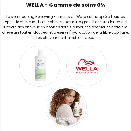
WELLA - Gamme de soins 0%
TOUT
SELECTIONNER
Le shampooing Renewing Elements de Wella est adapté à tous les
types de cheveux, du cuir chevelu normal à gras. Il assure douceur et
J'AJOUTE
LA
lumière des cheveux en bonne santé. Sa mousse onctueuse nettoie la
SÉLECTION
chevelure tout en douceur et préserve l'hydratation de la fibre capillaire.
AU PANIER
Les cheveux sont ainsi tout doux.