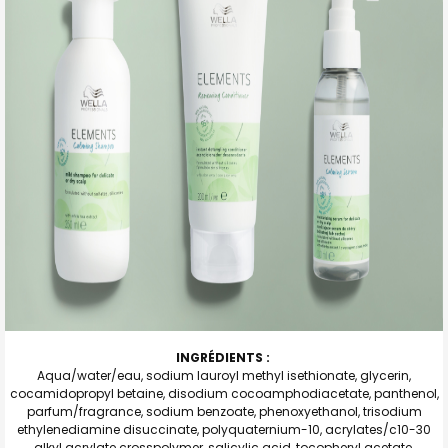
INGRÉDIENTS :
Aqua/water/eau, sodium lauroyl methyl isethionate, glycerin,
cocamidopropyl betaine, disodium cocoamphodiacetate, panthenol,
parfum/fragrance, sodium benzoate, phenoxyethanol, trisodium
ethylenediamine disuccinate, polyquaternium-10, acrylates/c10-30
alkyl acrylate crosspolymer, salicylic acid, tocopheryl acetate,