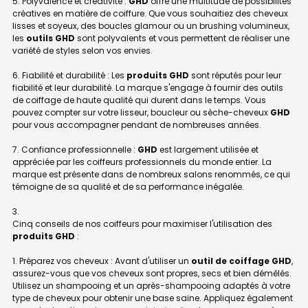
5. Polyvalence et créativité :
GHD
offre une multitude de possibilités
créatives en matière de coiffure. Que vous souhaitiez des cheveux
lisses et soyeux, des boucles glamour ou un brushing volumineux,
les
outils GHD
sont polyvalents et vous permettent de réaliser une
variété de styles selon vos envies.
6. Fiabilité et durabilité : Les
produits GHD
sont réputés pour leur
fiabilité et leur durabilité. La marque s'engage à fournir des outils
de coiffage de haute qualité qui durent dans le temps. Vous
pouvez compter sur votre lisseur, boucleur ou sèche-cheveux
GHD
pour vous accompagner pendant de nombreuses années.
7. Confiance professionnelle :
GHD
est largement utilisée et
appréciée par les coiffeurs professionnels du monde entier. La
marque est présente dans de nombreux salons renommés, ce qui
témoigne de sa qualité et de sa performance inégalée.
Cinq conseils de nos coiffeurs pour maximiser l'utilisation des
produits GHD
:
1. Préparez vos cheveux : Avant d'utiliser un
outil de coiffage GHD
,
assurez-vous que vos cheveux sont propres, secs et bien démêlés.
Utilisez un shampooing et un après-shampooing adaptés à votre
type de cheveux pour obtenir une base saine. Appliquez également