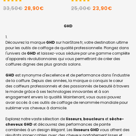
33,50€
28,90€
25,00€
23,90€
GHD
Découvrez la marque
GHD
sur hairStore.fr, votre destination ultime
pour les outils de coiffage de qualité professionnelle. Plongez dans
l'univers de
GHD
et laissez-vous séduire par une gamme complète
d'appareils révolutionnaires qui vous permettront de créer des
coiffures dignes des plus grands salons.
GHD
est synonyme d'excellence et de performance dans l'industrie
de la coiffure. Depuis des années, la marque a conquis le cœur
des coiffeurs professionnels et des passionnés de beauté à travers
le monde grâce à ses technologies innovantes et à son
engagement envers la qualité. Maintenant, vous aussi pouvez
avoir accès à ces outils de coiffage de renommée mondiale pour
sublimer vos cheveux à domicile.
Explorez notre vaste sélection de
lisseurs
,
boucleurs
et
sèche-
cheveux GHD
et découvrez des performances de pointe
combinées à un design élégant. Les
lisseurs GHD
vous offrent des
résultats impeccables avec des cheveux parfaitement lisses et