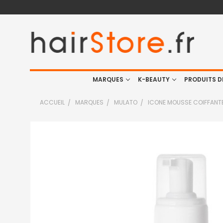
MARQUES
K-BEAUTY
PRODUITS D
ACCUEIL
MARQUES
MULATO
ICONE MOUSSE COIFFANT
FRÉQUEMMENT
ACHETÉS
ENSEMBLE
:
TOUT
SELECTIONNER
J'AJOUTE
LA
SÉLECTION
AU PANIER