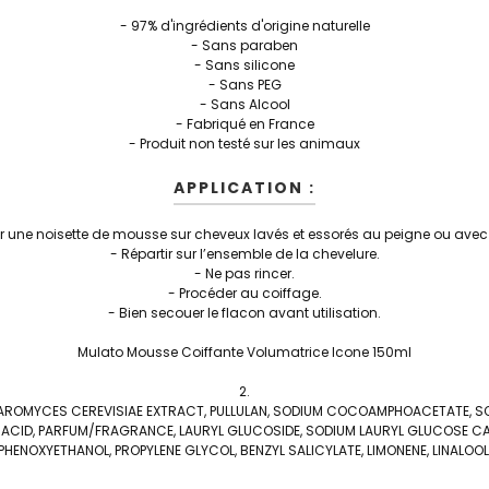
- 97% d'ingrédients d'origine naturelle
- Sans paraben
- Sans silicone
- Sans PEG
- Sans Alcool
- Fabriqué en France
- Produit non testé sur les animaux
APPLICATION :
r une noisette de mousse sur cheveux lavés et essorés au peigne ou avec 
- Répartir sur l’ensemble de la chevelure.
- Ne pas rincer.
- Procéder au coiffage.
- Bien secouer le flacon avant utilisation.
Mulato Mousse Coiffante Volumatrice Icone 150ml
ROMYCES CEREVISIAE EXTRACT, PULLULAN, SODIUM COCOAMPHOACETATE, SO
C ACID, PARFUM/FRAGRANCE, LAURYL GLUCOSIDE, SODIUM LAURYL GLUCOSE 
PHENOXYETHANOL, PROPYLENE GLYCOL, BENZYL SALICYLATE, LIMONENE, LINALOOL