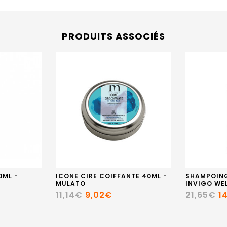
PRODUITS ASSOCIÉS
0ML -
ICONE CIRE COIFFANTE 40ML -
SHAMPOIN
MULATO
INVIGO WE
11,14€
9,02€
21,65€
1