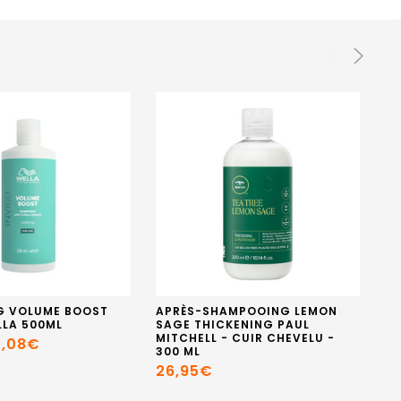
G VOLUME BOOST
APRÈS-SHAMPOOING LEMON
SH
LLA 500ML
SAGE THICKENING PAUL
V
MITCHELL - CUIR CHEVELU -
25
4,08€
300 ML
1
26,95€