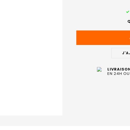
STOCK
ACTUEL
Q
:
J'A
LIVRAISO
EN 24H OU