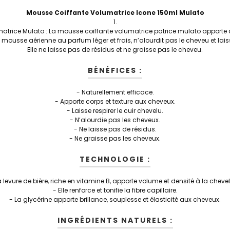
Mousse Coiffante Volumatrice Icone 150ml Mulato
trice Mulato : La mousse coiffante volumatrice patrice mulato apporte co
mousse aérienne au parfum léger et frais, n’alourdit pas le cheveu et laisse
Elle ne laisse pas de résidus et ne graisse pas le cheveu.
BÉNÉFICES :
- Naturellement efficace.
- Apporte corps et texture aux cheveux.
- Laisse respirer le cuir chevelu.
- N’alourdie pas les cheveux.
- Ne laisse pas de résidus.
- Ne graisse pas les cheveux.
TECHNOLOGIE :
a levure de bière, riche en vitamine B, apporte volume et densité à la chevel
- Elle renforce et tonifie la fibre capillaire.
- La glycérine apporte brillance, souplesse et élasticité aux cheveux.
INGRÉDIENTS NATURELS :