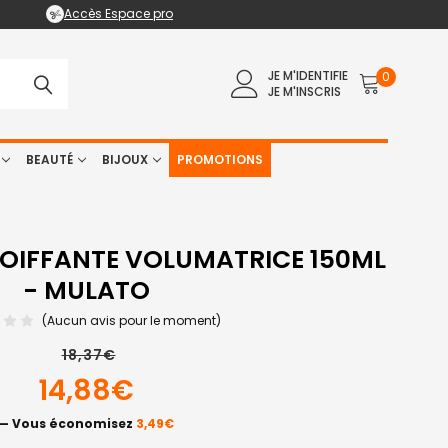
Accès Espace pro
JE M'IDENTIFIE
0
JE M'INSCRIS
BEAUTÉ
BIJOUX
PROMOTIONS
OIFFANTE VOLUMATRICE 150ML
- MULATO
(Aucun avis pour le moment)
18,37€
14,88€
— Vous économisez
3,49€