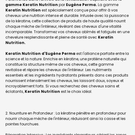
gamme Keratin Nutrition
par
Eugène Perma.
La gamme
Keratin Nutrition
est spécialement conçue pour offrir à vos
cheveux une nutrition intense et durable. Infusée avec la puissance
de la kératine, cette collection de produits de haute qualité nourrit
chaque mèche de l'intérieur, révélant des cheveux d'une vitalité
incomparable. Transformez vos cheveux abîmés et fatigués en une
chevelure resplendissante et pleine de santé avec
Keratin
Nutrition.
Keratin Nutrition d'Eugène Perma
est l'alliance parfaite entre la
science et la nature. Enrichie en kératine, une protéine naturelle qui
constitue la structure même de vos cheveux, cette gamme
revitalise et répare les cheveux de l'intérieur. Les nutriments
essentiels et les ingrédients hydratants présents dans ces produits
nourrissent intensément les cheveux, les laissant doux, soyeux et
incroyablement forts. Si vous recherchez des cheveux sains et
éclatants,
Keratin Nutrition
est le choix idéal.
Nourriture en Profondeur : La kératine pénètre en profondeur pour
nourrir chaque mèche de l'intérieur, réduisant ainsi la casse et les
pointes fourchues.
Réparation Intensive : Les ingrédients réparateurs ciblent les zones