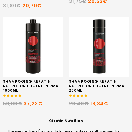
31,75€
20,52€
31,80€
20,79€
SHAMPOOING KERATIN
SHAMPOOING KERATIN
NUTRITION EUGÈNE PERMA
NUTRITION EUGÈNE PERMA
1000ML
250ML
56,90€
37,23€
20,40€
13,34€
Kératin Nutrition
Bienvenue dans l'univers de la revitalisation capillaire avec la