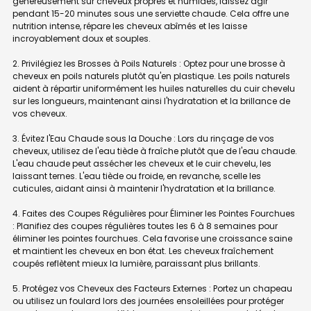
généreusement sur cheveux propres et humides, laissez agir
pendant 15-20 minutes sous une serviette chaude. Cela offre une
nutrition intense, répare les cheveux abîmés et les laisse
incroyablement doux et souples.
2. Privilégiez les Brosses à Poils Naturels : Optez pour une brosse à
cheveux en poils naturels plutôt qu'en plastique. Les poils naturels
aident à répartir uniformément les huiles naturelles du cuir chevelu
sur les longueurs, maintenant ainsi l'hydratation et la brillance de
vos cheveux.
3. Évitez l'Eau Chaude sous la Douche : Lors du rinçage de vos
cheveux, utilisez de l'eau tiède à fraîche plutôt que de l'eau chaude.
L'eau chaude peut assécher les cheveux et le cuir chevelu, les
laissant ternes. L'eau tiède ou froide, en revanche, scelle les
cuticules, aidant ainsi à maintenir l'hydratation et la brillance.
4. Faites des Coupes Régulières pour Éliminer les Pointes Fourchues
: Planifiez des coupes régulières toutes les 6 à 8 semaines pour
éliminer les pointes fourchues. Cela favorise une croissance saine
et maintient les cheveux en bon état. Les cheveux fraîchement
coupés reflètent mieux la lumière, paraissant plus brillants.
5. Protégez vos Cheveux des Facteurs Externes : Portez un chapeau
ou utilisez un foulard lors des journées ensoleillées pour protéger