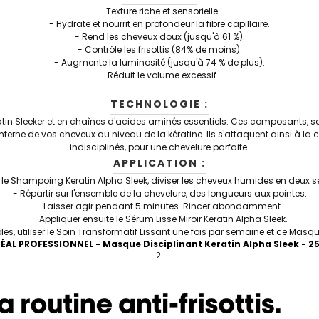
- Texture riche et sensorielle.
- Hydrate et nourrit en profondeur la fibre capillaire.
- Rend les cheveux doux (jusqu'à 61 %).
- Contrôle les frisottis (84% de moins).
- Augmente la luminosité (jusqu'à 74 % de plus).
- Réduit le volume excessif.
TECHNOLOGIE :
atin Sleeker et en chaînes d'acides aminés essentiels. Ces composants, s
terne de vos cheveux au niveau de la kératine. Ils s'attaquent ainsi à la 
indisciplinés, pour une chevelure parfaite.
APPLICATION :
 le Shampoing Keratin Alpha Sleek, diviser les cheveux humides en deux s
- Répartir sur l'ensemble de la chevelure, des longueurs aux pointes.
- Laisser agir pendant 5 minutes. Rincer abondamment.
- Appliquer ensuite le Sérum Lisse Miroir Keratin Alpha Sleek.
les, utiliser le Soin Transformatif Lissant une fois par semaine et ce Masq
RÉAL PROFESSIONNEL -
Masque Disciplinant Keratin Alpha Sleek
-
2