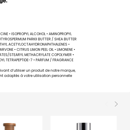
YCINE • ISOPROPYL ALCOHOL • AMINOPROPYL
UTYROSPERMUM PARKII BUTTER / SHEA BUTTER
METHYL ACETYLOCTAHYDRONAPHTHALENES •
VONE • CITRUS LIMON PEEL OIL • LIMONENE •
RYLATES/STEARYL METHACRYLATE COPOLYMER •
TOYL TETRAPEPTIDE-7 • PARFUM / FRAGRANCE
vant d’utiliser un produit de notre marque,
nt adaptés à votre utilisation personnelle