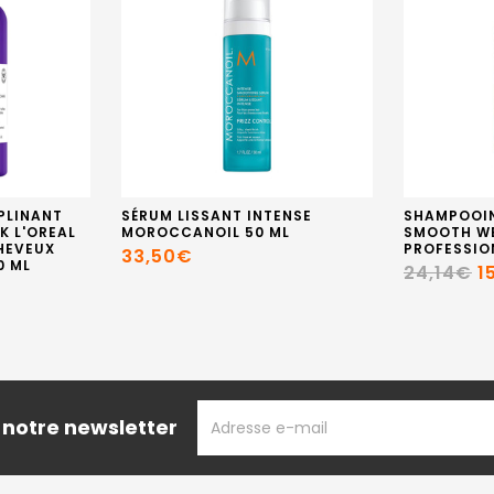
PLINANT
SÉRUM LISSANT INTENSE
SHAMPOOIN
K L'OREAL
MOROCCANOIL 50 ML
SMOOTH W
HEVEUX
PROFESSIO
33,50€
0 ML
24,14€
1
ADRESSE
 notre newsletter
EMAIL