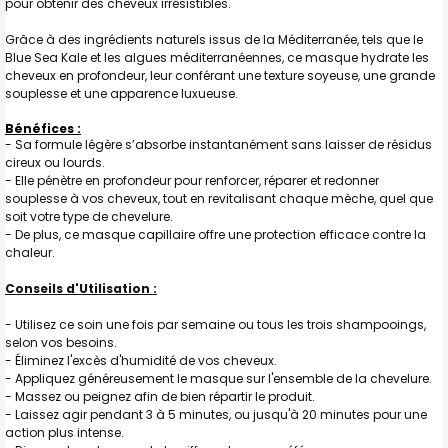
pour obtenir des cheveux irrésistibles.
J'AJOUTE
Grâce à des ingrédients naturels issus de la Méditerranée, tels que le
LA
SÉLECTION
Blue Sea Kale et les algues méditerranéennes, ce masque hydrate les
AU PANIER
cheveux en profondeur, leur conférant une texture soyeuse, une grande
souplesse et une apparence luxueuse.
Bénéfices :
- Sa formule légère s’absorbe instantanément sans laisser de résidus
cireux ou lourds.
- Elle pénètre en profondeur pour renforcer, réparer et redonner
souplesse à vos cheveux, tout en revitalisant chaque mèche, quel que
soit votre type de chevelure.
- De plus, ce masque capillaire offre une protection efficace contre la
chaleur.
Conseils d'Utilisation :
- Utilisez ce soin une fois par semaine ou tous les trois shampooings,
selon vos besoins.
- Éliminez l'excès d'humidité de vos cheveux.
- Appliquez généreusement le masque sur l'ensemble de la chevelure.
- Massez ou peignez afin de bien répartir le produit.
- Laissez agir pendant 3 à 5 minutes, ou jusqu'à 20 minutes pour une
action plus intense.