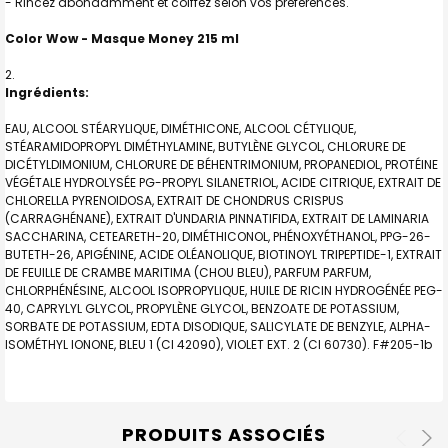
- Rincez abondamment et coiffez selon vos préférences.
Color Wow - Masque Money 215 ml
Ingrédients:
EAU, ALCOOL STÉARYLIQUE, DIMÉTHICONE, ALCOOL CÉTYLIQUE,
STÉARAMIDOPROPYL DIMÉTHYLAMINE, BUTYLÈNE GLYCOL, CHLORURE DE
DICÉTYLDIMONIUM, CHLORURE DE BÉHENTRIMONIUM, PROPANEDIOL, PROTÉINE
VÉGÉTALE HYDROLYSÉE PG-PROPYL SILANETRIOL, ACIDE CITRIQUE, EXTRAIT DE
CHLORELLA PYRENOIDOSA, EXTRAIT DE CHONDRUS CRISPUS
(CARRAGHÉNANE), EXTRAIT D'UNDARIA PINNATIFIDA, EXTRAIT DE LAMINARIA
SACCHARINA, CETEARETH-20, DIMÉTHICONOL, PHÉNOXYÉTHANOL, PPG-26-
BUTETH-26, APIGÉNINE, ACIDE OLÉANOLIQUE, BIOTINOYL TRIPEPTIDE-1, EXTRAIT
DE FEUILLE DE CRAMBE MARITIMA (CHOU BLEU), PARFUM PARFUM,
CHLORPHÉNÉSINE, ALCOOL ISOPROPYLIQUE, HUILE DE RICIN HYDROGÉNÉE PEG-
40, CAPRYLYL GLYCOL, PROPYLÈNE GLYCOL, BENZOATE DE POTASSIUM,
SORBATE DE POTASSIUM, EDTA DISODIQUE, SALICYLATE DE BENZYLE, ALPHA-
ISOMÉTHYL IONONE, BLEU 1 (CI 42090), VIOLET EXT. 2 (CI 60730). F#205-1b
PRODUITS ASSOCIÉS