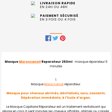
LIVRAISON RAPIDE
EN 24H OU 48H
PAIEMENT SÉCURISÉ
EN 3 FOIS OU 4 FOIS
FRÉQUEMMENT
ACHETÉS
ENSEMBLE
Masque
Moroccanoil
Reparateur 250ml
: masque réparateur 5
:
minutes
TOUT
SELECTIONNER
Masque
Moroccanoil
réparateur.
J'AJOUTE
Masque pour cheveux abîmés, dévitalisés, secs, cassants.
LA
SÉLECTION
Répération immédiate, à l'huile d'argan.
AU PANIER
Le Masque Capillaire Réparateur est un traitement revitalisant qui
répare en cinq à sept minutes les cheveux affaiblis, abîmés ou colorés.