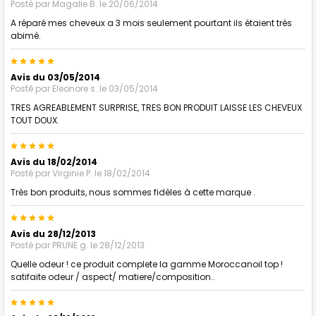
Posté par
Magalie B.
le 20/06/2014
A réparé mes cheveux a 3 mois seulement pourtant ils étaient très
abimé.
5
Avis du 03/05/2014
Posté par
Eleonore s.
le 03/05/2014
TRES AGREABLEMENT SURPRISE, TRES BON PRODUIT LAISSE LES CHEVEUX
TOUT DOUX.
5
Avis du 18/02/2014
Posté par
Virginie P.
le 18/02/2014
Très bon produits, nous sommes fidèles à cette marque .
5
Avis du 28/12/2013
Posté par
PRUNE g.
le 28/12/2013
Quelle odeur ! ce produit complete la gamme Moroccanoil top !
satifaite odeur / aspect/ matiere/composition..
5