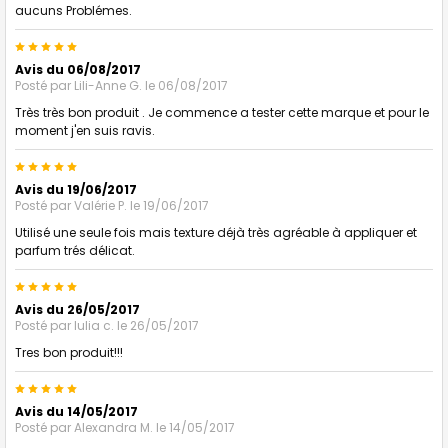
aucuns Problémes.
5
Avis du 06/08/2017
Posté par
Lili-Anne G.
le 06/08/2017
Très très bon produit . Je commence a tester cette marque et pour le
moment j'en suis ravis.
5
Avis du 19/06/2017
Posté par
Valérie P.
le 19/06/2017
Utilisé une seule fois mais texture déjà très agréable à appliquer et
parfum trés délicat.
5
Avis du 26/05/2017
Posté par
Iulia c.
le 26/05/2017
Tres bon produit!!!
5
Avis du 14/05/2017
Posté par
Alexandra M.
le 14/05/2017