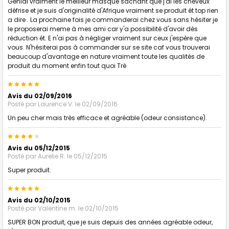
Génial vraiment le meilleur masque sachant que j'ai les cheveux
défrise et je suis d'originalité d'Afrique vraiment se produit ét top rien
a dire . La prochaine fois je commanderai chez vous sans hésiter je
le proposerai meme à mes ami car y'a possibilité d'avoir dès
réduction ét. E n'ai pas à négliger vraiment sur ceux j'espère que
vous. N'hésiterai pas à commander sur se site caf vous trouverai
beaucoup d'avantage en nature vraiment toute les qualités de
produit du moment enfin tout quoi Trè
5
Avis du 02/09/2016
Posté par
Laurence V.
le 02/09/2016
Un peu cher mais très efficace et agréable (odeur consistance).
4
Avis du 05/12/2015
Posté par
Aurelie R.
le 05/12/2015
Super produit.
5
Avis du 02/10/2015
Posté par
Valentine m.
le 02/10/2015
SUPER BON produit, que je suis depuis des années agréable odeur,