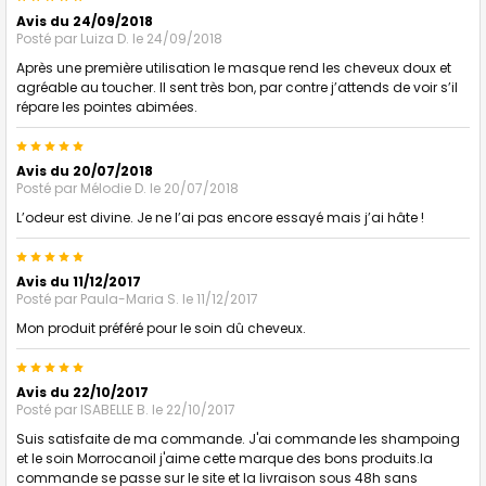
Avis du 24/09/2018
Posté par
Luiza D.
le 24/09/2018
Après une première utilisation le masque rend les cheveux doux et
agréable au toucher. Il sent très bon, par contre j’attends de voir s’il
répare les pointes abimées.
5
Avis du 20/07/2018
Posté par
Mélodie D.
le 20/07/2018
L’odeur est divine. Je ne l’ai pas encore essayé mais j’ai hâte !
5
Avis du 11/12/2017
Posté par
Paula-Maria S.
le 11/12/2017
Mon produit préféré pour le soin dû cheveux.
5
Avis du 22/10/2017
Posté par
ISABELLE B.
le 22/10/2017
Suis satisfaite de ma commande. J'ai commande les shampoing
et le soin Morrocanoil j'aime cette marque des bons produits.la
commande se passe sur le site et la livraison sous 48h sans