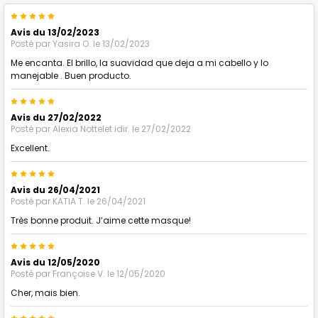
5
Avis du 13/02/2023
Posté par
Yasira O.
le 13/02/2023
Me encanta. El brillo, la suavidad que deja a mi cabello y lo
manejable . Buen producto.
5
Avis du 27/02/2022
Posté par
Alexia Nottelet idir.
le 27/02/2022
Excellent.
5
Avis du 26/04/2021
Posté par
KATIA T.
le 26/04/2021
Très bonne produit. J’aime cette masque!
5
Avis du 12/05/2020
Posté par
Françoise V.
le 12/05/2020
Cher, mais bien.