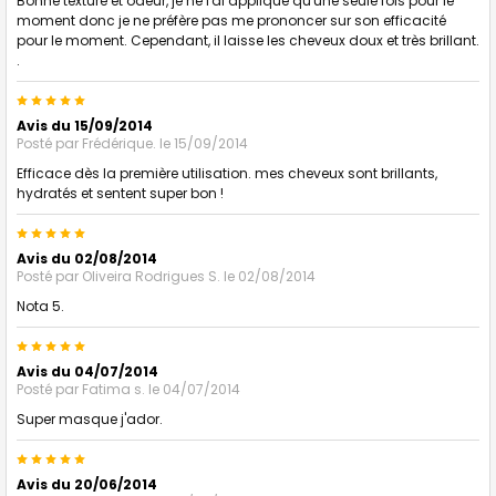
Bonne texture et odeur, je ne l'ai appliqué qu'une seule fois pour le
moment donc je ne préfère pas me prononcer sur son efficacité
pour le moment. Cependant, il laisse les cheveux doux et très brillant.
.
5
Avis du 15/09/2014
Posté par
Frédérique.
le 15/09/2014
Efficace dès la première utilisation. mes cheveux sont brillants,
hydratés et sentent super bon !
5
Avis du 02/08/2014
Posté par
Oliveira Rodrigues S.
le 02/08/2014
Nota 5.
5
Avis du 04/07/2014
Posté par
Fatima s.
le 04/07/2014
Super masque j'ador.
5
Avis du 20/06/2014