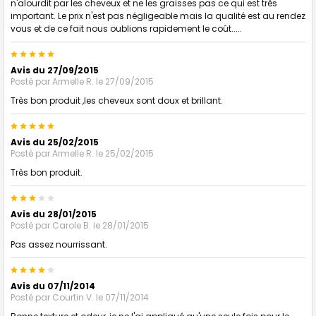
n'alourdit par les cheveux et ne les graisses pas ce qui est très
important. Le prix n'est pas négligeable mais la qualité est au rendez
vous et de ce fait nous oublions rapidement le coût.....
5
Avis du 27/09/2015
Posté par
Armelle R.
le 27/09/2015
Très bon produit ,les cheveux sont doux et brillant.
5
Avis du 25/02/2015
Posté par
Armelle R.
le 25/02/2015
Très bon produit.
3
Avis du 28/01/2015
Posté par
Carole B.
le 28/01/2015
Pas assez nourrissant.
4
Avis du 07/11/2014
Posté par
Courtin V.
le 07/11/2014