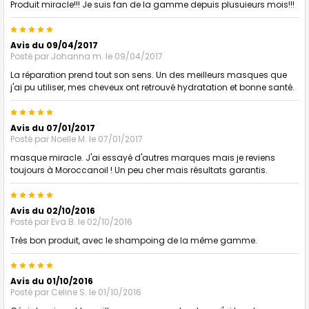
Produit miracle!!! Je suis fan de la gamme depuis plusuieurs mois!!!
5
Avis du 09/04/2017
Posté par
Johanna m.
le 09/04/2017
La réparation prend tout son sens. Un des meilleurs masques que
j'ai pu utiliser, mes cheveux ont retrouvé hydratation et bonne santé.
5
Avis du 07/01/2017
Posté par
Noelle M.
le 07/01/2017
masque miracle. J'ai essayé d'autres marques mais je reviens
toujours à Moroccanoil ! Un peu cher mais résultats garantis.
5
Avis du 02/10/2016
Posté par
Eva B.
le 02/10/2016
Très bon produit, avec le shampoing de la même gamme.
5
Avis du 01/10/2016
Posté par
Celine S.
le 01/10/2016