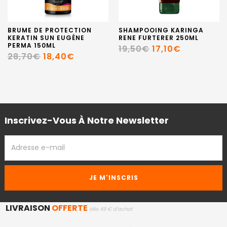
BRUME DE PROTECTION
SHAMPOOING KARINGA
KERATIN SUN EUGÈNE
RENE FURTERER 250ML
PERMA 150ML
19,50€
17,10€
28,70€
18,40€
Inscrivez-Vous À Notre Newsletter
ADRESSE
EMAIL
LIVRAISON
OFFERTE
dès 49 € d'achat