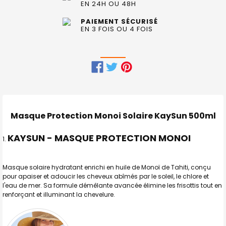
EN 24H OU 48H
PAIEMENT SÉCURISÉ
EN 3 FOIS OU 4 FOIS
FRÉQUEMMENT
ACHETÉS
ENSEMBLE
Masque Protection Monoi Solaire KaySun 500ml
:
KAYSUN - MASQUE PROTECTION MONOI
TOUT
SELECTIONNER
Masque solaire hydratant enrichi en huile de Monoï de Tahiti, conçu
J'AJOUTE
pour apaiser et adoucir les cheveux abîmés par le soleil, le chlore et
LA
l'eau de mer. Sa formule démêlante avancée élimine les frisottis tout en
SÉLECTION
AU PANIER
renforçant et illuminant la chevelure.