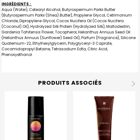
INGRÉDIENTS :
Aqua (Water), Cetearyl Alcohol, Butyrospermum Parkii Butter
(Butyrospermum Parkii (Shea) Butter), Propylene Glycol, Cetrimonium
Chloride, Dipropylene Glycol, Cocos Nucifera Oil (Cocos Nucifera
(Coconut) Oil), Hydrolyzed Silk Protein (Hydrolyzed Silk), Maltodextrin,
Gardenia Tahitensis Flower, Tocopherol, Helianthus Annuus Seed Oil
(Helianthus Annuus (Sunflower) Seed Oil), Parfum (Fragrance), Silicone
Quaternium-22, Ethylhexylglycerin, Polyglyceryl-3 Caprate,
Cocamidopropyl Betaine, Tetrasodium Edta, Citric Acid,
Phenoxyethanol.
PRODUITS ASSOCIÉS