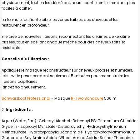
SÉLECTION
physiquement, tout en les démêlant, nourrissant et en les rendant plus
AU PANIER
faciles à coiffer.
La formule fortifiante cible les zones faibles des cheveux et les
restaurent en profondeur.
Elle crée de nouvelles liaisons, reconnectant les chaines de kératine
brisées, tout en scellant chaque mèche pour des cheveux forts et
résistants.
Conseils d'utilisation :
Appliquez le masque reconstructeur sur cheveux propres et humides,
laissez-le poser pendant seulement 5 minutes pour reconstruire les
liaisons capillaires.
Rincez soigneusement.
Schwarzkopf Professional
- Masque
R-Two Bonacure
500 ml
Ingrédients :
Aqua (Water, Eau) · Cetearyl Alcohol · Behenoyl PG-Trimonium Chloride ·
Glycerin · Isopropyl Myristate · Distearoylethyl Hydroxyethylmonium
Methosulfate · Hydroxypropylgluconamide · Hydroxypropylammonium
Gluconate · Soy Amino Acids · Wheat Amino Acids · Serine · Threonine ·