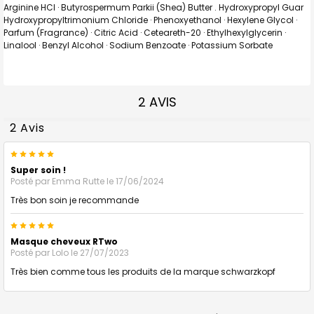
Arginine HCl · Butyrospermum Parkii (Shea) Butter .
Hydroxypropyl Guar
Hydroxypropyltrimonium Chloride · Phenoxyethanol · Hexylene Glycol ·
Parfum (Fragrance) · Citric Acid · Ceteareth-20 · Ethylhexylglycerin ·
Linalool · Benzyl Alcohol · Sodium Benzoate · Potassium Sorbate
2 AVIS
2 Avis
5
Super soin !
Posté par
Emma Rutte
le 17/06/2024
Très bon soin je recommande
5
Masque cheveux RTwo
Posté par
Lolo
le 27/07/2023
Très bien comme tous les produits de la marque schwarzkopf