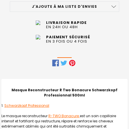
STOCK
J'AJOUTE À MA LISTE D'ENVIES
ACTUEL
:
LIVRAISON RAPIDE
EN 24H OU 48H
PAIEMENT SÉCURISÉ
EN 3 FOIS OU 4 FOIS
FRÉQUEMMENT
ACHETÉS
ENSEMBLE
Masque Reconstructeur R Two Bonacure Schwarzkopf
:
Professionnal 500ml
Schwarzkopf Professional
TOUT
SELECTIONNER
Le m
asque reconstructeur
R-TWO Bonacure
est un soin capillaire
intensif et fortifiant qui restructure, répare et renforce les cheveux
J'AJOUTE
extrêmement abîmés qui ont été surtraités chimiquement et
LA