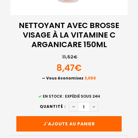
NETTOYANT AVEC BROSSE
VISAGE À LA VITAMINE C
ARGANICARE 150ML
11,52€
8,47€
— Vous économisez
3,05€
STOCK
EN STOCK : EXPÉDIÉ SOUS 24H
ACTUEL
DIMINUER LA QUANTITÉ DE N
AUGMENTER LA QUAN
QUANTITÉ :
: