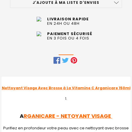
J'AJOUTE À MA LISTE D'ENVIES
LIVRAISON RAPIDE
EN 24H OU 48H
PAIEMENT SÉCURISÉ
EN 3 FOIS OU 4 FOIS
FRÉQUEMMENT
ACHETÉS
ENSEMBLE
Nettoyant Visage Avec Brosse à La Vitamine C Arganicare 150ml
:
TOUT
SELECTIONNER
A
RGANICARE - NETOYANT VISAGE
J'AJOUTE
LA
Purifiez en profondeur votre peau avec ce nettoyant avec brosse
SÉLECTION