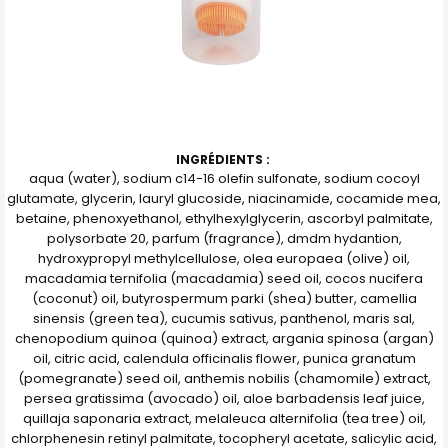
INGRÉDIENTS :
aqua (water), sodium c14-16 olefin sulfonate, sodium cocoyl
glutamate, glycerin, lauryl glucoside, niacinamide, cocamide mea,
betaine, phenoxyethanol, ethylhexylglycerin, ascorbyl palmitate,
polysorbate 20, parfum (fragrance), dmdm hydantion,
hydroxypropyl methylcellulose, olea europaea (olive) oil,
macadamia ternifolia (macadamia) seed oil, cocos nucifera
(coconut) oil, butyrospermum parki (shea) butter, camellia
sinensis (green tea), cucumis sativus, panthenol, maris sal,
chenopodium quinoa (quinoa) extract, argania spinosa (argan)
oil, citric acid, calendula officinalis flower, punica granatum
(pomegranate) seed oil, anthemis nobilis (chamomile) extract,
persea gratissima (avocado) oil, aloe barbadensis leaf juice,
quillaja saponaria extract, melaleuca alternifolia (tea tree) oil,
chlorphenesin retinyl palmitate, tocopheryl acetate, salicylic acid,