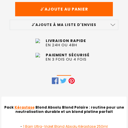
J'AJOUTE À MA LISTE D'ENVIES
LIVRAISON RAPIDE
EN 24H OU 48H
PAIEMENT SÉCURISÉ
EN 3 FOIS OU 4 FOIS
FRÉQUEMMENT
ACHETÉS
ENSEMBLE
Pack
Kérastase
Blond Absolu Blond Polaire
: routine pour une
neutralisation durable et un blond platine parfait
:
TOUT
-
1 Bain Ultra-Violet Blond Absolu Kérastase 250ml