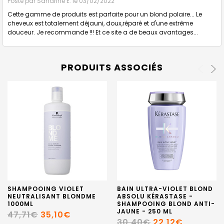
Posté par
Sandrine E.
le 03/02/2022
Cette gamme de produits est parfaite pour un blond polaire... Le
cheveux est totalement déjauni, doux,réparé et d'une extrême
douceur. Je recommande !!! Et ce site a de beaux avantages...
PRODUITS ASSOCIÉS
SHAMPOOING VIOLET
BAIN ULTRA-VIOLET BLOND
NEUTRALISANT BLONDME
ABSOLU KÉRASTASE -
1000ML
SHAMPOOING BLOND ANTI-
JAUNE - 250 ML
47,71€
35,10€
30,40€
22,12€