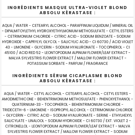
INGRÉDIENTS MASQUE ULTRA-VIOLET BLOND
ABSOLU KÉRASTASE :
AQUA / WATER - CETEARYL ALCOHOL - PARAFFINUM LIQUIDUM / MINERAL OIL
- DIPALMITOYLETHYL HYDROXYETHYLMONIUM METHOSULFATE - CETYL ESTERS
- CETRIMONIUM CHLORIDE - CITRIC ACID - SODIUM BENZOATE - SODIUM
HYDROXIDE - CAPRYLYL GLYCOL - SALICYLIC ACID - CI 60730 / ACID VIOLET
43 - LIMONENE - GLYCERIN - SODIUM HYALURONATE - TOCOPHEROL - CI
45100 / ACID RED 52 - LEONTOPODIUM ALPINUM FLOWER/LEAF EXTRACT -
MALVA SYLVESTRIS FLOWER EXTRACT / MALLOW FLOWER EXTRACT -
POTASSIUM SORBATE - PARFUM / FRAGRANCE
INGRÉDIENTS SÉRUM CICAPLASME BLOND
ABSOLU KÉRASTASE :
AQUA / WATER - CETYL ALCOHOL - CETEARYL ALCOHOL - CETYL ESTERS -
AMODIMETHICONE - BEHENTRIMONIUM METHOSULFATE - PHENOXYETHANOL -
QUATERNIUM-33 - TOCOPHEROL - BEHENTRIMONIUM CHLORIDE -
TRIDECETH-6 - LIMONENE - ISOPROPYL ALCOHOL - CETRIMONIUM CHLORIDE
- GLYCERIN - CITRIC ACID - SODIUM HYALURONATE - SERINE - ETHYLHEXYL
SALICYLATE - LINALOOL - SODIUM HYDROXIDE - CI 60730 / EXT. VIOLET 2 -
CITRONELLOL - LEONTOPODIUM ALPINUM FLOWER/LEAF EXTRACT - MALVA
SYLVESTRIS FLOWER EXTRACT / MALLOW FLOWER EXTRACT - SODIUM