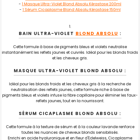
SELECTIONNER
-
1 Masque Ultra-Violet Blond Absolu Kérastase 200ml
-
1 Sérum Cicaplasme Blond Absolu Kérastase 150ml
J'AJOUTE
LA
SÉLECTION
AU PANIER
BAIN ULTRA-VIOLET
BLOND ABSOLU
:
Cette formule à base de pigments bleus et violets neutralise
instantanément les reflets jaunes et cuivrés. Idéal pour les blonds froids
et les cheveux gris.
MASQUE ULTRA-VIOLET BLOND ABSOLU :
Idéal pour les blonds froids et les cheveux gris à la recherche de
neutralisation des reflets jaunes, cette formule riche à base de
pigments bleus et violets infuse la fibre capillaire pour éliminer les faux-
reflets jaunes, tout en la nourrissant.
SÉRUM CICAPLASME BLOND ABSOLU :
Cette formule à la texture de sérum et à la couleur lavande renforce
toutes les nuances de cheveux blonds sensibilisés.
Enrichi en acide hyaluronique et en fleur d'Edelweiss, Cicaplasme