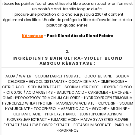
répare les pointes fourchues et lisse la fibre pour un toucher uniforme et
un contrôle anti-frisottis longue durée.
Il procure une protection à la chaleur jusqu'à 230° et contient
également des filtres UV afin de protéger la fibre de l'oxydation et de la
pollution quotidiennes.
Kérastase
- Pack Blond Absolu Blond Polaire
INGRÉDIENTS BAIN ULTRA-VIOLET BLOND
ABSOLU KÉRASTASE :
AQUA / WATER - SODIUM LAURETH SULFATE - COCO-BETAINE - SODIUM
CHLORIDE - GLYCOL DISTEARATE - COCAMIDE MIPA - DIMETHICONE -
CITRIC ACID - SODIUM BENZOATE - SODIUM HYDROXIDE - HEXYLENE GLYCOL
- CI 60730 / ACID VIOLET 43 - SALICYLIC ACID - CARBOMER - LIMONENE -
GUAR HYDROXYPROPYLTRIMONIUM CHLORIDE - HYDROXYPROPYLTRIMONIUM
HYDROLYZED WHEAT PROTEIN - MAGNESIUM ACETATE - GLYCERIN - SODIUM
HYALURONATE - TOCOPHEROL - ASPARTIC ACID - GLYCINE - ARGININE -
GLUTAMIC ACID - PHENOXYETHANOL - LEONTOPODIUM ALPINUM
FLOWER/LEAF EXTRACT - FUMARIC ACID - MALVA SYLVESTRIS FLOWER
EXTRACT / MALLOW FLOWER EXTRACT - POTASSIUM SORBATE - PARFUM /
FRAGRANCE