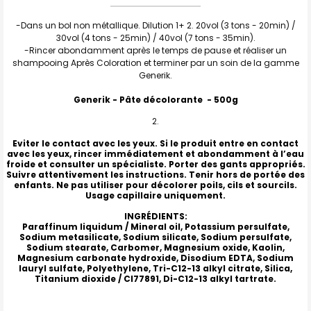
-Dans un bol non métallique. Dilution 1+ 2. 20vol (3 tons - 20min) /
30vol (4 tons - 25min) / 40vol (7 tons - 35min).
-Rincer abondamment après le temps de pause et réaliser un
shampooing Après Coloration et terminer par un soin de la gamme
Generik.
Generik - Pâte décolorante - 500g
Eviter le contact avec les yeux. Si le produit entre en contact
avec les yeux, rincer immédiatement et abondamment à l’eau
froide et consulter un spécialiste. Porter des gants appropriés.
Suivre attentivement les instructions. Tenir hors de portée des
enfants. Ne pas utiliser pour décolorer poils, cils et sourcils.
Usage capillaire uniquement.
INGRÉDIENTS:
Paraffinum liquidum / Mineral oil, Potassium persulfate,
Sodium metasilicate, Sodium silicate, Sodium persulfate,
Sodium stearate, Carbomer, Magnesium oxide, Kaolin,
Magnesium carbonate hydroxide, Disodium EDTA, Sodium
lauryl sulfate, Polyethylene, Tri-C12-13 alkyl citrate, Silica,
Titanium dioxide / CI77891, Di-C12-13 alkyl tartrate.