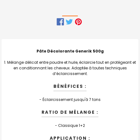
FRÉQUEMMENT
ACHETÉS
ENSEMBLE
Pâte Décolorante Generik 500g
:
Mélange délicat entre poudre et huile, éclaircie tout en protégeant et
en conditionnant les cheveux. Adaptée à toutes techniques
TOUT
d’éclaircissement.
SELECTIONNER
BÉNÉFICES :
J'AJOUTE
LA
SÉLECTION
AU PANIER
- Éclaircissement jusqu'à 7 tons
RATIO DE MÉLANGE :
- Classique 1+2
APPLICATION :