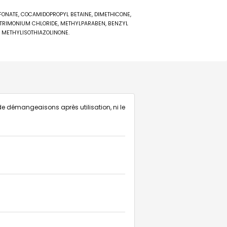
FONATE, COCAMIDOPROPYL BETAINE, DIMETHICONE,
YLTRIMONIUM CHLORIDE, METHYLPARABEN, BENZYL
 METHYLISOTHIAZOLINONE.
 de démangeaisons après utilisation, ni le