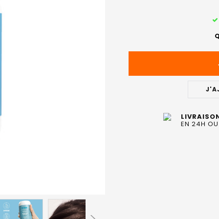
STOCK
ACTUEL
Q
:
J'A
LIVRAISO
EN 24H OU