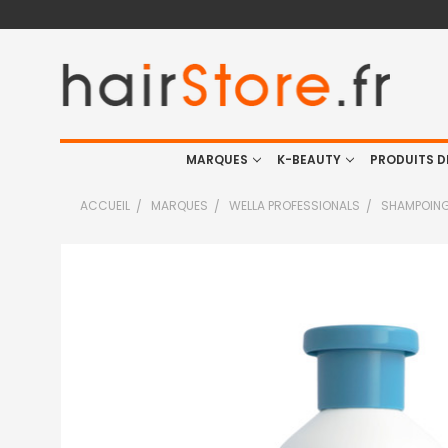
MARQUES
K-BEAUTY
PRODUITS D
ACCUEIL
MARQUES
WELLA PROFESSIONALS
SHAMPOING
FRÉQUEMMENT
ACHETÉS
ENSEMBLE
:
TOUT
SELECTIONNER
J'AJOUTE
LA
SÉLECTION
AU PANIER