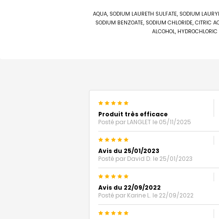
AQUA, SODIUM LAURETH SULFATE, SODIUM LAURYL
SODIUM BENZOATE, SODIUM CHLORIDE, CITRIC A
ALCOHOL, HYDROCHLORIC 
5
Produit très efficace
Posté par
LANGLET
le 05/11/2025
5
Avis du 25/01/2023
Posté par
David D.
le 25/01/2023
5
Avis du 22/09/2022
Posté par
Karine L.
le 22/09/2022
5