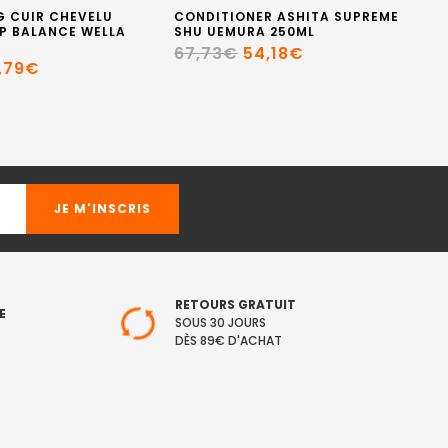
 CUIR CHEVELU
CONDITIONER ASHITA SUPREME
CO
P BALANCE WELLA
SHU UEMURA 250ML
5
67,73€
54,18€
3
,79€
RETOURS GRATUIT
E
SOUS 30 JOURS
DÈS 89€ D'ACHAT