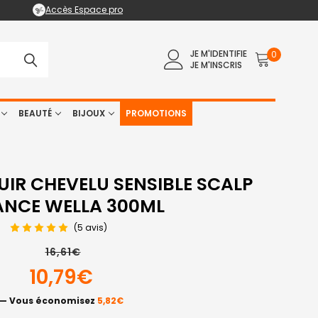
Accès Espace pro
JE M'IDENTIFIE
0
JE M'INSCRIS
BEAUTÉ
BIJOUX
PROMOTIONS
IR CHEVELU SENSIBLE SCALP
ANCE WELLA 300ML
(5 avis)
16,61€
10,79€
— Vous économisez
5,82€