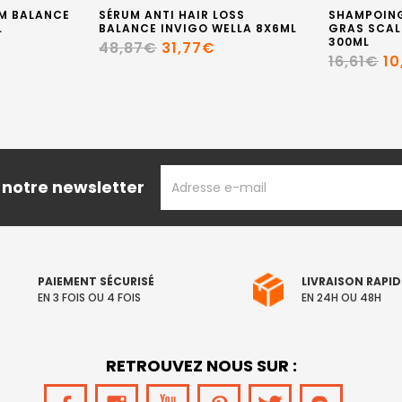
M BALANCE
SÉRUM ANTI HAIR LOSS
SHAMPOING
L
BALANCE INVIGO WELLA 8X6ML
GRAS SCAL
300ML
48,87€
31,77€
16,61€
10
ADRESSE
 notre newsletter
EMAIL
PAIEMENT SÉCURISÉ
LIVRAISON RAPID
EN 3 FOIS OU 4 FOIS
EN 24H OU 48H
RETROUVEZ NOUS SUR :