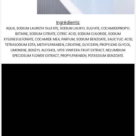
Ingrédients:
AQUA, SODIUM LAURETH SULFATE, SODIUM LAURYL SULFATE, COCAMIDOPROPYL
BETAINE, SODIUM CITRATE, CITRIC ACID, SODIUM CHLORIDE, SODIUM
XYLENESULFONATE, COCAMIDE MEA, PARFUM, SODIUM BENZOATE, SALICYLIC ACID,
TETRASODIUM EDTA, METHYLPARABEN, CREATINE, GLYCERIN, PROPYLENE GLYCOL,
LIMONENE, BENZYL ALCOHOL, VITIS VINIFERA FRUIT EXTRACT, NELUMBIUM
SPECIOSUM FLOWER EXTRACT, PROPYLPARABEN, POTASSIUM BENZOATE.