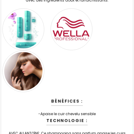
avec des ingrédients doux et rafraîchissants.
LA
SÉLECTION
AU PANIER
BÉNÉFICES :
-
Apaise le cuir chevelu sensible
TECHNOLOGIE :
AVEC ALLANTOÏNE: Ce shampooing sans parfum apaise les cuirs