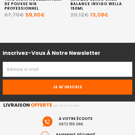
DE POUSSE N16
BALANCE INVIGO WELLA
PROFESSIONNEL
150ML
67,70€
59,90€
20,12€
13,08€
Inscrivez-Vous À Notre Newsletter
ADRESSE
EMAIL
LIVRAISON
OFFERTE
dès 49 € d'achat
A VOTRE ÉCOUTE
0972 155 066
PAIEMENT SÉCURISÉ