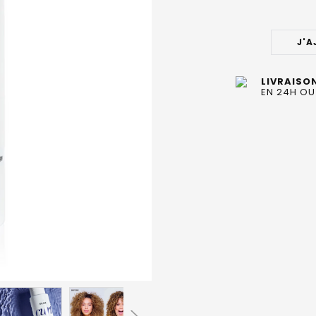
STOCK
ACTUEL
J'A
:
LIVRAISO
EN 24H OU