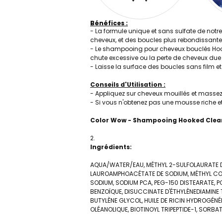
Bénéfices :
- La formule unique et sans sulfate de not
cheveux, et des boucles plus rebondissantes
- Le shampooing pour cheveux bouclés Hooke
chute excessive ou la perte de cheveux due a
- Laisse la surface des boucles sans film e
Conseils d'Utilisation :
- Appliquez sur cheveux mouillés et massez
- Si vous n'obtenez pas une mousse riche et
Color Wow - Shampooing Hooked Clean
Ingrédients:
AQUA/WATER/EAU, MÉTHYL 2-SULFOLAURATE D
LAUROAMPHOACÉTATE DE SODIUM, MÉTHYL COC
SODIUM, SODIUM PCA, PEG-150 DISTEARATE, P
BENZOÏQUE, DISUCCINATE D'ÉTHYLÈNEDIAMINE 
BUTYLÈNE GLYCOL, HUILE DE RICIN HYDROGÉNÉ
OLÉANOLIQUE, BIOTINOYL TRIPEPTIDE-1, SORB