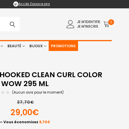
Accès Espace pro
JE M'IDENTIFIE
0
JE M'INSCRIS
BEAUTÉ
BIJOUX
PROMOTIONS
HOOKED CLEAN CURL COLOR
WOW 295 ML
(Aucun avis pour le moment)
37,70€
29,00€
— Vous économisez
8,70€