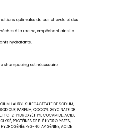
ditions optimales du cuir chevelu et des
mèches à la racine, empêchant ainsi la
fants hydratants.
ième shampooing est nécessaire.
DIUM, LAURYL SULFOACÉTATE DE SODIUM,
SODIQUE, PARFUM, COCOYL GLYCINATE DE
NE, PPG-2 HYDROXYÉTHYL COCAMIDE, ACIDE
OLYSÉ, PROTÉINES DE BLÉ HYDROLYSÉES,
N HYDROGÉNÉE PEG-40, APIGÉNINE, ACIDE