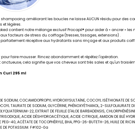
re shampooing améliorant les boucles ne laisse AUCUN résidu pour des con
 et légères.
d contient notre mélange exclusif Procapil® pour aider à « ancrer » les 
ux facteurs de stress du coiffage (tresses, tissages, extensions) .
t parfaitement réceptive aux hydratants sans rinçage et aux produits coif
 pour faire mousser. Rincez abondamment et répétez l'opération.
 onctueuse, cela signifie que vos cheveux sont très sales et qu'un trois
 Curl 295 ml
E SODIUM, COCAMIDOPROPYL HYDROXYSULTAÏNE, COCOYL ISÉTHIONATE DE SO
OYL TAURATE DE SODIUM, GLYCÉRINE, PHÉNOXYÉTHANOL, 2-SULFOLAURATE DI
OLYQUATERNIUM-22, EXTRAIT DE FEUILLE D'ALOE BARBADENSIS, CHLORPHÉNÉSI
TRISODIQUE, ACIDE DÉSHYDROACÉTIQUE, ACIDE CITRIQUE, AMIDON DE BLÉ HYDR
E PEG-40, ACÉTATE DE TOCOPHÉRYLE, BHA, PPG-26-BUTETH-26, HUILE DE RICI
ATE DE POTASSIUM. F#102-0a