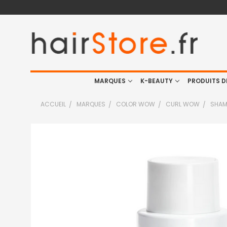
MARQUES
K-BEAUTY
PRODUITS D
ACCUEIL
MARQUES
COLOR WOW
CURL WOW
SHAM
FRÉQUEMMENT
ACHETÉS
ENSEMBLE
:
TOUT
SELECTIONNER
J'AJOUTE
LA
SÉLECTION
AU PANIER