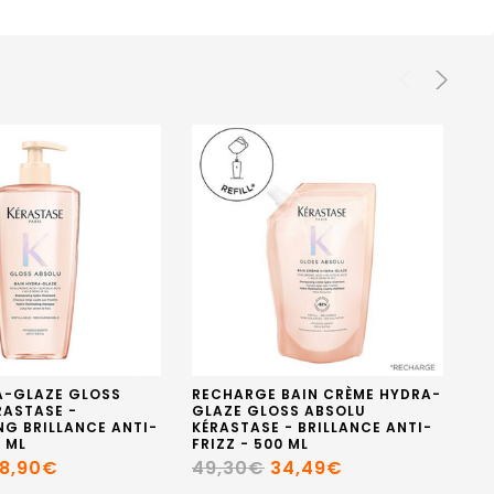
A-GLAZE GLOSS
RECHARGE BAIN CRÈME HYDRA-
SP
RASTASE -
GLAZE GLOSS ABSOLU
EI
G BRILLANCE ANTI-
KÉRASTASE - BRILLANCE ANTI-
M
0 ML
FRIZZ - 500 ML
1
8,90€
49,30€
34,49€