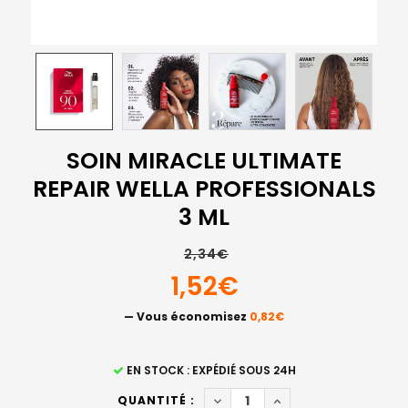
SOIN MIRACLE ULTIMATE
REPAIR WELLA PROFESSIONALS
3 ML
2,34€
1,52€
— Vous économisez
0,82€
STOCK
EN STOCK : EXPÉDIÉ SOUS 24H
ACTUEL
DIMINUER LA QUANTITÉ DE SO
AUGMENTER LA QUAN
QUANTITÉ :
: