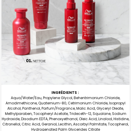
INGRÉDIENTS :
Aqua/Water/Eau, Propylene Glycol, Behentrimonium Chloride,
Amodimethicone, Quaternium-80, Cetrimonium Chloride, Isopropyl
Alcohol, Panthenol, Parfum/Fragrance, Malic Acid, Glyceryl Oleate,
Methylparaben, Tocopheryl Acetate, Trideceth-12, Squalane, Sodium
Hydroxide, Disodium EDTA, Phenoxyethanol, Oleic Acid, Linalool, Histidine,
Citronellol, Citric Acid, Geraniol, Lecithin, Ascorbyl Palmitate, Tocopherol,
Hydrogenated Palm Glycerides Citrate