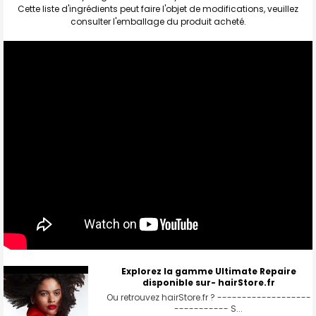
Cette liste d'ingrédients peut faire l'objet de modifications, veuillez
consulter l'emballage du produit acheté.
Explorez la gamme Ultimate Repaire
disponible sur- hairStore.fr
Ou retrouvez hairStore.fr ? -------------------
----------- S...