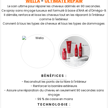
WELLA
-
ULTIMATE REPAIR
TOUT
SELECTIONNER
Le soin ultime pour réparer les cheveux abîmés en 90 secondes.
Ce spray sans rinçage luxueux est formulé à base d'AHA et d'Oméga-9.
Il démêle, renforce et lisse les cheveux tout en les réparant à l'intérieur
J'AJOUTE
LA
comme à l'extérieur.
SÉLECTION
Convient à tous les types de cheveux et tous les types de dommages.
AU PANIER
BÉNÉFICES :
- Reconstruit les ponts de la fibre à l'intérieur
- Renforcer la barrière extérieure.
- Assure une réparation du cheveu en seulement 90 secondes sans
rinçage.
- 99 % de casse en moins
TECHNOLOGIE :