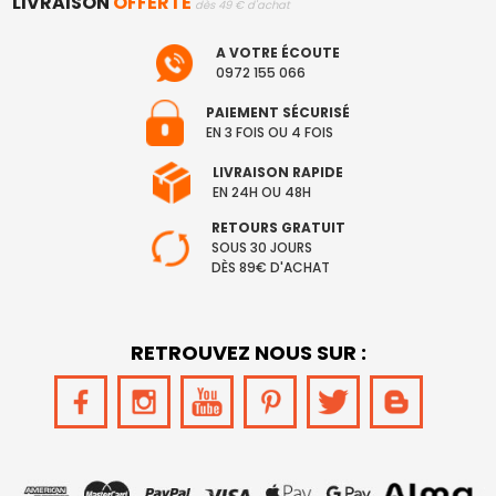
LIVRAISON
OFFERTE
dès 49 € d'achat
A VOTRE ÉCOUTE
0972 155 066
PAIEMENT SÉCURISÉ
EN 3 FOIS OU 4 FOIS
LIVRAISON RAPIDE
EN 24H OU 48H
RETOURS GRATUIT
SOUS 30 JOURS
DÈS 89€ D'ACHAT
RETROUVEZ NOUS SUR :