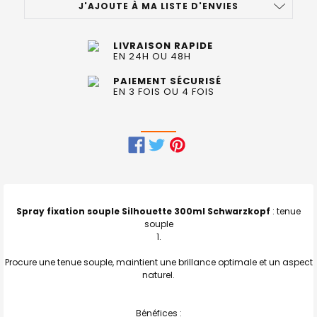
J'AJOUTE À MA LISTE D'ENVIES
LIVRAISON RAPIDE
EN 24H OU 48H
PAIEMENT SÉCURISÉ
EN 3 FOIS OU 4 FOIS
FRÉQUEMMENT
ACHETÉS
ENSEMBLE
Spray fixation souple Silhouette 300ml Schwarzkopf
: tenue
:
souple
TOUT
Procure une tenue souple, maintient une brillance optimale et un aspect
SELECTIONNER
naturel.
J'AJOUTE
LA
SÉLECTION
Bénéfices :