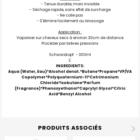
AU PANIER
- Tenue durable, mais invisible
- Séchage rapide, sans effet de surcharge
- Ne colle pas
- S'élimine facilement au brossage
Application :
Vaporiser sur cheveux secs à environ 30cm de distance
Procéder par brèves pressions
Schwarzkopf
- 300ml
INGREDIENTS:
Aqua (Water, Eau)*Alcohol denat.*Butane*Propane*VP/VA
Copolymer*Polyquaternium-11*Cetrimonium
Chloride*Isobutane*Parfum
(Fragrance)*Phenoxyethanol*Caprylyl Glycol*Citric
Acid*Benzyl Alcohol
PRODUITS ASSOCIÉS