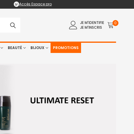
Accès Espace pro
JE M'IDENTIFIE
0
JE M'INSCRIS
BEAUTÉ
BIJOUX
PROMOTIONS