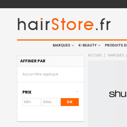
MARQUES
K-BEAUTY
PRODUITS D
ACCUEIL
MARQUES
AFFINER PAR
Aucun filtre appliqué
PRIX
OK