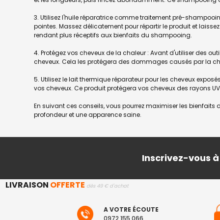
3. Utilisez l'huile réparatrice comme traitement pré-shampoo
pointes. Massez délicatement pour répartir le produit et laiss
rendant plus réceptifs aux bienfaits du shampooing.
4. Protégez vos cheveux de la chaleur : Avant d'utiliser des ou
cheveux. Cela les protégera des dommages causés par la chale
5. Utilisez le lait thermique réparateur pour les cheveux exposé
vos cheveux. Ce produit protégera vos cheveux des rayons UV no
En suivant ces conseils, vous pourrez maximiser les bienfait
profondeur et une apparence saine.
Inscrivez-vous à
LIVRAISON
OFFERTE
dès 49 € d'achat
A VOTRE ÉCOUTE
0972 155 066