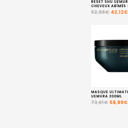
RESET SHU UEMUR
CHEVEUX ABÎMÉS 
52,66€
42,12
MASQUE ULTIMATE
UEMURA 200ML
73,61€
58,89