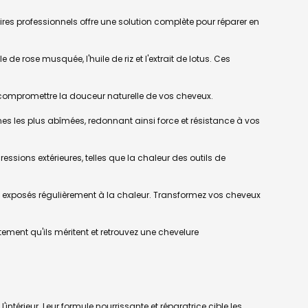
ires professionnels offre une solution complète pour réparer en
e rose musquée, l'huile de riz et l'extrait de lotus. Ces
ns compromettre la douceur naturelle de vos cheveux.
ones les plus abîmées, redonnant ainsi force et résistance à vos
ressions extérieures, telles que la chaleur des outils de
u exposés régulièrement à la chaleur. Transformez vos cheveux
ement qu'ils méritent et retrouvez une chevelure
térieur. Leur formule nourrissante et réparatrice cible les