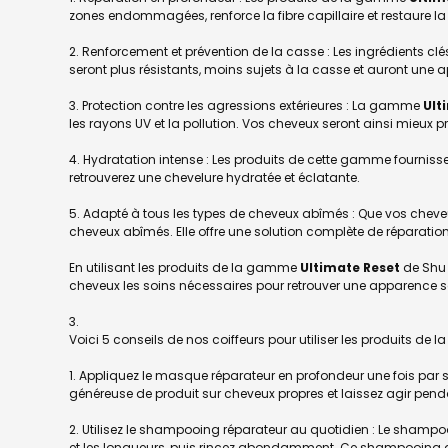
zones endommagées, renforce la fibre capillaire et restaure l
2. Renforcement et prévention de la casse : Les ingrédients clés 
seront plus résistants, moins sujets à la casse et auront une 
3. Protection contre les agressions extérieures : La gamme
Ult
les rayons UV et la pollution. Vos cheveux seront ainsi mieux 
4. Hydratation intense : Les produits de cette gamme fournissen
retrouverez une chevelure hydratée et éclatante.
5. Adapté à tous les types de cheveux abîmés : Que vos cheve
cheveux abîmés. Elle offre une solution complète de réparation 
En utilisant les produits de la gamme
Ultimate Reset
de Shu 
cheveux les soins nécessaires pour retrouver une apparence s
Voici 5 conseils de nos coiffeurs pour utiliser les produits de l
1. Appliquez le masque réparateur en profondeur une fois par 
généreuse de produit sur cheveux propres et laissez agir penda
2. Utilisez le shampooing réparateur au quotidien : Le shamp
et les longueurs, puis rincez abondamment. Ce shampooing dou