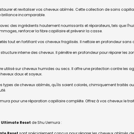
aurer et revitaliser vos cheveux abîmés. Cette collection de soins capilla
e brillance incomparable.
c des ingrédients hautement nourrissants et réparateurs, tels que l'huile d
mmages, renforcer la fibre capillaire et prévenir la casse.
tés tout en fortifiant vos cheveux fragilisés. Il nettoie en profondeur sa
a structure interne des cheveux. Il pénètre en profondeur pour réparer les z
e utilisé sur cheveux humides ou secs. Il offre une protection contre les ag
cheveux doux et soyeux.
 types de cheveux abîmés, qu'ils soient colorés, chimiquement traités o
uté.
ura pour une réparation capillaire complète. Offrez à vos cheveux le trait
s
Ultimate Reset
de Shu Uemura :
ate Reset
sont spécialement conçus pour réparer les cheveux abîmés de l'in