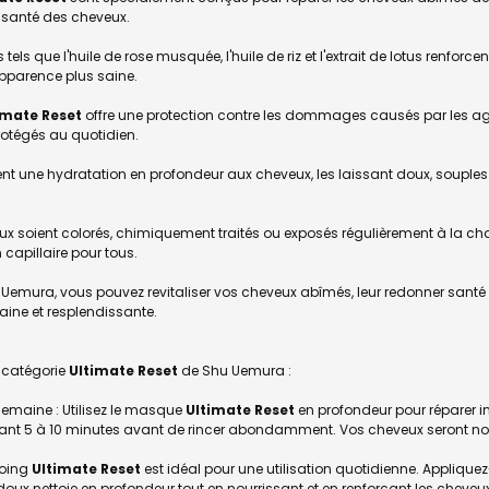
a santé des cheveux.
tels que l'huile de rose musquée, l'huile de riz et l'extrait de lotus renforc
apparence plus saine.
imate Reset
offre une protection contre les dommages causés par les agr
protégés au quotidien.
t une hydratation en profondeur aux cheveux, les laissant doux, souples et 
ux soient colorés, chimiquement traités ou exposés régulièrement à la c
capillaire pour tous.
Uemura, vous pouvez revitaliser vos cheveux abîmés, leur redonner santé et
aine et resplendissante.
a catégorie
Ultimate Reset
de Shu Uemura :
semaine : Utilisez le masque
Ultimate Reset
en profondeur pour réparer 
nt 5 à 10 minutes avant de rincer abondamment. Vos cheveux seront nourris
ooing
Ultimate Reset
est idéal pour une utilisation quotidienne. Appliqu
x nettoie en profondeur tout en nourrissant et en renforçant les cheveu