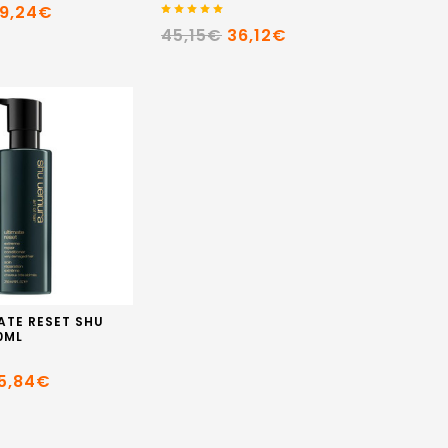
9,24€
45,15€
36,12€
ATE RESET SHU
0ML
5,84€