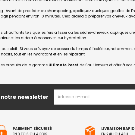
ing : Avant de procéder au shampooing, appliquez quelques gouttes de l'h
ez agir pendant environ 10 minutes. Cela aidera à préparer vos cheveux ava
tils chauffants tels que les fers à lisser ou les sèche-cheveux, appliquez 
ur et les aidera à conserver leur hydratation.
s au soleil : Si vous prévoyez de passer du temps à l'extérieur, notamment s
cifs, tout en les hydratant et en les réparant.
s des produits de la gamme
Ultimate Reset
de Shu Uemura et offrir à vos 
ADRESSE
 notre newsletter
EMAIL
PAIEMENT SÉCURISÉ
LIVRAISON RAPID
EN 3 FOIS OU 4 FOIS
EN 24H OU 48H