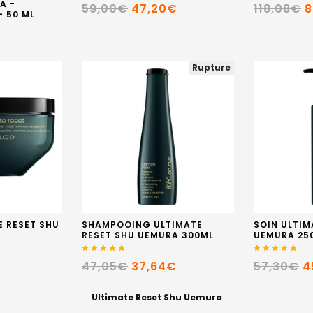
A -
59,00€
47,20€
118,08€
8
- 50 ML
€
Rupture
 RESET SHU
SHAMPOOING ULTIMATE
SOIN ULTIM
RESET SHU UEMURA 300ML
UEMURA 25
€
47,05€
37,64€
57,30€
4
Ultimate Reset Shu Uemura