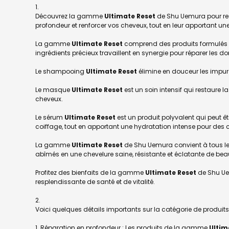
Découvrez la gamme
Ultimate Reset
de Shu Uemura pour rest
profondeur et renforcer vos cheveux, tout en leur apportant un
La gamme
Ultimate Reset
comprend des produits formulés ave
ingrédients précieux travaillent en synergie pour réparer les do
Le shampooing
Ultimate Reset
élimine en douceur les impure
Le masque
Ultimate Reset
est un soin intensif qui restaure l
cheveux.
Le sérum
Ultimate Reset
est un produit polyvalent qui peut êtr
coiffage, tout en apportant une hydratation intense pour des 
La gamme
Ultimate Reset
de Shu Uemura convient à tous les
abîmés en une chevelure saine, résistante et éclatante de bea
Profitez des bienfaits de la gamme
Ultimate Reset
de Shu Uem
resplendissante de santé et de vitalité.
Voici quelques détails importants sur la catégorie de produit
1. Réparation en profondeur : Les produits de la gamme
Ultim