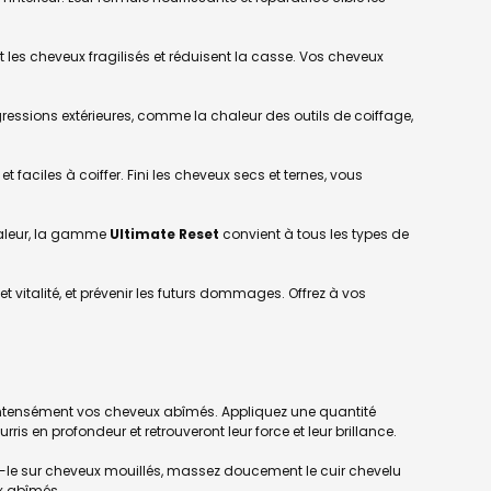
ent les cheveux fragilisés et réduisent la casse. Vos cheveux
essions extérieures, comme la chaleur des outils de coiffage,
faciles à coiffer. Fini les cheveux secs et ternes, vous
haleur, la gamme
Ultimate Reset
convient à tous les types de
 vitalité, et prévenir les futurs dommages. Offrez à vos
intensément vos cheveux abîmés. Appliquez une quantité
 en profondeur et retrouveront leur force et leur brillance.
ez-le sur cheveux mouillés, massez doucement le cuir chevelu
x abîmés.