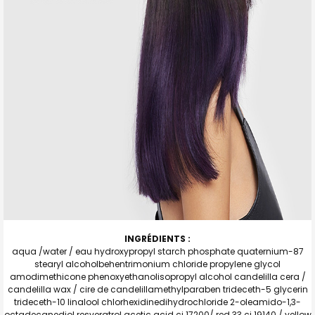
INGRÉDIENTS :
aqua /water / eau hydroxypropyl starch phosphate quaternium-87
stearyl alcoholbehentrimonium chloride propylene glycol
amodimethicone phenoxyethanolisopropyl alcohol candelilla cera /
candelilla wax / cire de candelillamethylparaben trideceth-5 glycerin
trideceth-10 linalool chlorhexidinedihydrochloride 2-oleamido-1,3-
octadecanediol resveratrol acetic acid ci 17200/ red 33 ci 19140 / yellow