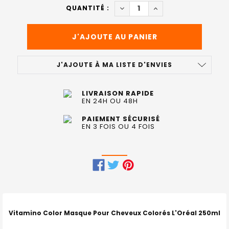
ACTUEL
DIMINUER LA QUANTITÉ DE 
AUGMENTER LA QUAN
QUANTITÉ :
:
J'AJOUTE À MA LISTE D'ENVIES
LIVRAISON RAPIDE
EN 24H OU 48H
PAIEMENT SÉCURISÉ
EN 3 FOIS OU 4 FOIS
FRÉQUEMMENT
ACHETÉS
ENSEMBLE
Vitamino Color Masque Pour Cheveux Colorés L'Oréal 250ml
: