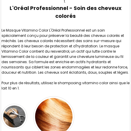
L'Oréal Professionnel - Soin des cheveux
TOUT
SELECTIONNER
colorés
J'AJOUTE
LA
Le Masque Vitamino Color L'Oréal Professionnel est un soin
SÉLECTION
spécialement conçu pour préserver la beauté des cheveux colorés et
AU PANIER
méchés. Les cheveux colorés nécessitent des soins sur-mesure qui
répondent à leur besoin de protection et d'hydratation. Le masque
Vitamino Color contient du resveratrol, un actif qui lutte contre le
ternissement de la couleur et garantit une chevelure lumineuse au fil
des semaines. Sa formule est enrichie en actifs hydratants et
nourrissants qui ciblent les zones endommagées et leur redonne force,
douceur et nutrition. Les cheveux sont éclatants, doux, souples et légers.
Pour plus de résultats, utilisez le shampooing vitamino color ainsi que le
lait 10 en 1.