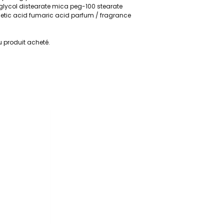
glycol distearate mica peg-100 stearate
acetic acid fumaric acid parfum / fragrance
du produit acheté.