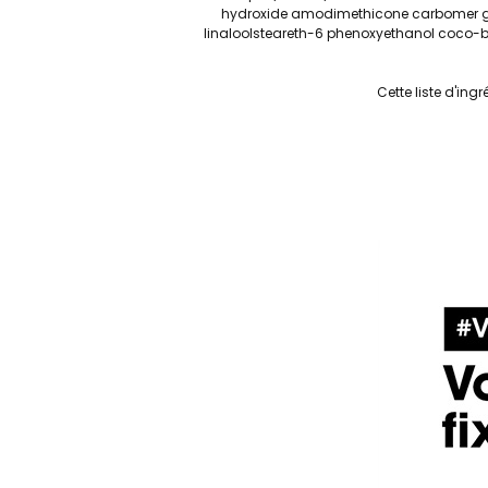
hydroxide amodimethicone carbomer guar
linaloolsteareth-6 phenoxyethanol coco-bet
Cette liste d'ing