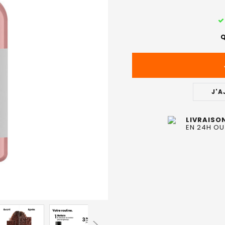
STOCK
ACTUEL
Q
:
J'A
LIVRAISO
EN 24H OU