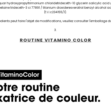
 hydroxypropyltrimonium chloridetrideceth-10 glycerin salicylic acid 
aine trideceth-3 ci 77891 / titanium dioxideresveratrol benzyl alcohol 
(f.i.l.c234155/1).
rédients peut faire l'objet de modifications, veuillez consulter l'emballage 
ROUTINE VITAMINO COLOR