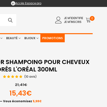
Accès Espace pro
JE M'IDENTIFIE
0
JE M'INSCRIS
BEAUTÉ
BIJOUX
PROMOTIONS
OR SHAMPOING POUR CHEVEUX
RÉS L'ORÉAL 300ML
(10 avis)
21,41€
15,43€
— Vous économisez
5,98€