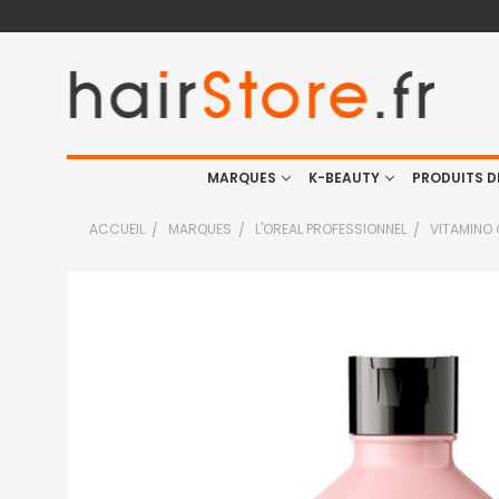
MARQUES
K-BEAUTY
PRODUITS D
ACCUEIL
MARQUES
L'OREAL PROFESSIONNEL
VITAMINO
FRÉQUEMMENT
ACHETÉS
ENSEMBLE
:
TOUT
SELECTIONNER
J'AJOUTE
LA
SÉLECTION
AU PANIER