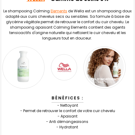
TOUT
SELECTIONNER
Le shampooing Calming
Elements
de Wella est un shampooing doux
adapté aux cuirs chevelus secs ou sensibles. Sa formule à base de
J'AJOUTE
LA
glycérine végétale permet de retrouver le confort du cuir chevelu. Le
SÉLECTION
shampooing apaisant Calming Elements contient des agents
AU PANIER
tensioactifs d'origine naturelle qui nettoient le cuir chevelu et les
longueurs tout en douceur.
BÉNÉFICES :
- Nettoyant
- Permet de retrouver le confort de votre cuir chevelu
- Apaisant
- Anti démangeaisons
- Hydratant