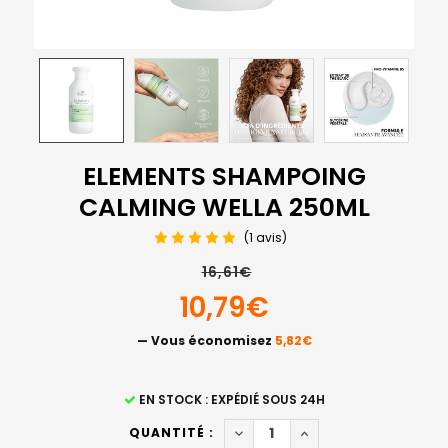
ELEMENTS SHAMPOING
CALMING WELLA 250ML
(1 avis)
16,61€
10,79€
— Vous économisez
5,82€
STOCK
EN STOCK : EXPÉDIÉ SOUS 24H
ACTUEL
DIMINUER LA QUANTITÉ DE 
AUGMENTER LA QUAN
QUANTITÉ :
: