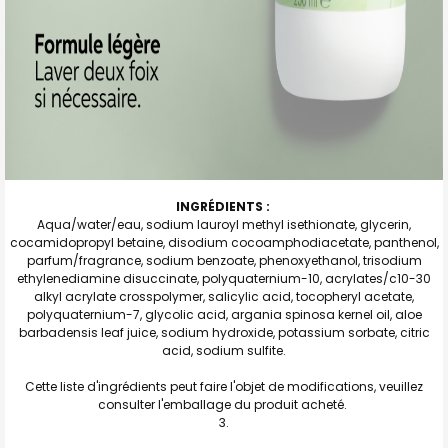
INGRÉDIENTS :
Aqua/water/eau, sodium lauroyl methyl isethionate, glycerin,
cocamidopropyl betaine, disodium cocoamphodiacetate, panthenol,
parfum/fragrance, sodium benzoate, phenoxyethanol, trisodium
ethylenediamine disuccinate, polyquaternium-10, acrylates/c10-30
alkyl acrylate crosspolymer, salicylic acid, tocopheryl acetate,
polyquaternium-7, glycolic acid, argania spinosa kernel oil, aloe
barbadensis leaf juice, sodium hydroxide, potassium sorbate, citric
acid, sodium sulfite.
Cette liste d'ingrédients peut faire l'objet de modifications, veuillez
consulter l'emballage du produit acheté.