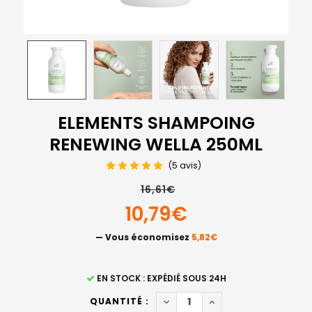
ELEMENTS SHAMPOING
RENEWING WELLA 250ML
(5 avis)
16,61€
10,79€
— Vous économisez
5,82€
STOCK
EN STOCK : EXPÉDIÉ SOUS 24H
ACTUEL
DIMINUER LA QUANTITÉ DE 
AUGMENTER LA QUAN
QUANTITÉ :
: