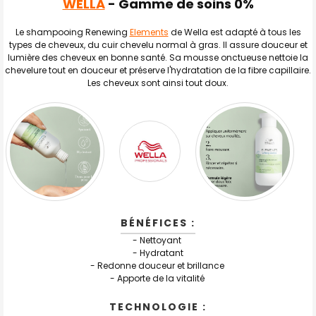
WELLA
- Gamme de soins 0%
TOUT
SELECTIONNER
Le shampooing Renewing
Elements
de Wella est adapté à tous les
J'AJOUTE
types de cheveux, du cuir chevelu normal à gras. Il assure douceur et
LA
SÉLECTION
lumière des cheveux en bonne santé. Sa mousse onctueuse nettoie la
AU PANIER
chevelure tout en douceur et préserve l'hydratation de la fibre capillaire.
Les cheveux sont ainsi tout doux.
BÉNÉFICES :
- Nettoyant
- Hydratant
- Redonne douceur et brillance
- Apporte de la vitalité
TECHNOLOGIE :