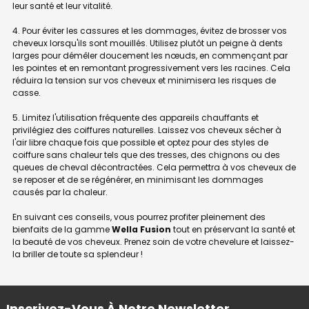
leur santé et leur vitalité.
4. Pour éviter les cassures et les dommages, évitez de brosser vos
cheveux lorsqu'ils sont mouillés. Utilisez plutôt un peigne à dents
larges pour démêler doucement les nœuds, en commençant par
les pointes et en remontant progressivement vers les racines. Cela
réduira la tension sur vos cheveux et minimisera les risques de
casse.
5. Limitez l'utilisation fréquente des appareils chauffants et
privilégiez des coiffures naturelles. Laissez vos cheveux sécher à
l'air libre chaque fois que possible et optez pour des styles de
coiffure sans chaleur tels que des tresses, des chignons ou des
queues de cheval décontractées. Cela permettra à vos cheveux de
se reposer et de se régénérer, en minimisant les dommages
causés par la chaleur.
En suivant ces conseils, vous pourrez profiter pleinement des
bienfaits de la gamme
Wella Fusion
tout en préservant la santé et
la beauté de vos cheveux. Prenez soin de votre chevelure et laissez-
la briller de toute sa splendeur !
Inscrivez-Vous À Notre Newsletter