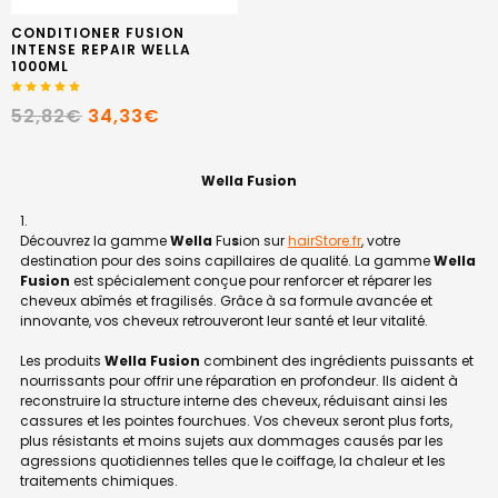
CONDITIONER FUSION
INTENSE REPAIR WELLA
1000ML
52,82€
34,33€
Wella Fusion
Découvrez la gamme
Wella
Fu
s
ion sur
hairStore.fr
, votre
destination pour des soins capillaires de qualité. La gamme
Wella
Fusion
est spécialement conçue pour renforcer et réparer les
cheveux abîmés et fragilisés. Grâce à sa formule avancée et
innovante, vos cheveux retrouveront leur santé et leur vitalité.
Les produits
Wella Fusion
combinent des ingrédients puissants et
nourrissants pour offrir une réparation en profondeur. Ils aident à
reconstruire la structure interne des cheveux, réduisant ainsi les
cassures et les pointes fourchues. Vos cheveux seront plus forts,
plus résistants et moins sujets aux dommages causés par les
agressions quotidiennes telles que le coiffage, la chaleur et les
traitements chimiques.