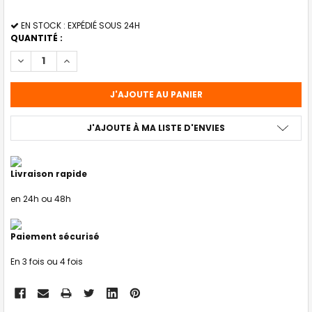
STOCK
EN STOCK : EXPÉDIÉ SOUS 24H
ACTUEL
QUANTITÉ :
:
DIMINUER LA QUANTITÉ DE SHAMPOOING FUSION INTENSE REPAIR
AUGMENTER LA QUANTITÉ DE SHAMPOOING FUSION INT
J'AJOUTE À MA LISTE D'ENVIES
Livraison rapide
en 24h ou 48h
Paiement sécurisé
En 3 fois ou 4 fois