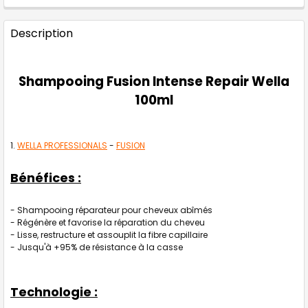
FRÉQUEMMENT
Description
ACHETÉS
ENSEMBLE
:
Shampooing Fusion Intense Repair Wella
TOUT
100ml
SELECTIONNER
J'AJOUTE
LA
SÉLECTION
WELLA PROFESSIONALS
-
FUSION
AU PANIER
Bénéfices :
- Shampooing réparateur pour cheveux abîmés
- Régénère et favorise la réparation du cheveu
- Lisse, restructure et assouplit la fibre capillaire
- Jusqu'à +95% de résistance à la casse
Technologie :