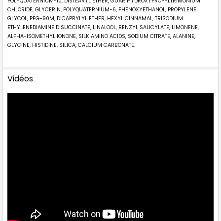
POLYQUATERNIUM-10, DISTEARYL ETHER, GUAR HYDROXYPROPYLTRIMONIUM
CHLORIDE, GLYCERIN, POLYQUATERNIUM-6, PHENOXYETHANOL, PROPYLENE
GLYCOL, PEG-90M, DICAPRYLYL ETHER, HEXYL CINNAMAL, TRISODIUM
ETHYLENEDIAMINE DISUCCINATE, LINALOOL, BENZYL SALICYLATE, LIMONENE,
ALPHA-ISOMETHYL IONONE, SILK AMINO ACIDS, SODIUM CITRATE, ALANINE,
GLYCINE, HISTIDINE, SILICA, CALCIUM CARBONATE.
Vidéos