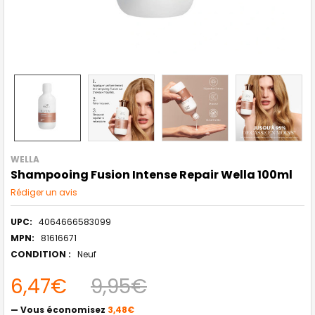
WELLA
Shampooing Fusion Intense Repair Wella 100ml
Rédiger un avis
UPC:
4064666583099
MPN:
81616671
CONDITION :
Neuf
6,47€
9,95€
— Vous économisez
3,48€