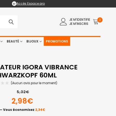
Accès Espace pro
JE M'IDENTIFIE
0
JE M'INSCRIS
BEAUTÉ
BIJOUX
PROMOTIONS
VATEUR IGORA VIBRANCE
HWARZKOPF 60ML
(Aucun avis pour le moment)
5,32€
2,98€
— Vous économisez
2,34€