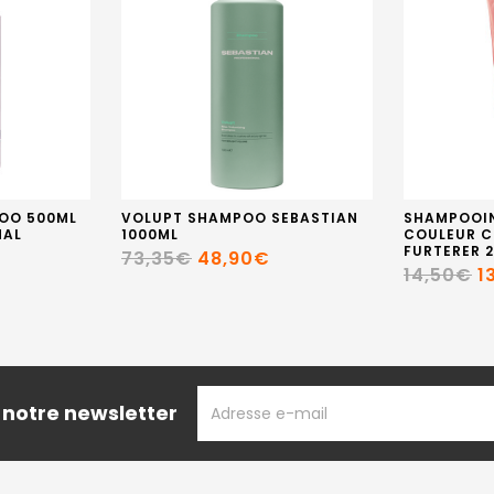
OO 500ML
VOLUPT SHAMPOO SEBASTIAN
SHAMPOOI
NAL
1000ML
COULEUR C
FURTERER 
73,35€
48,90€
14,50€
1
ADRESSE
 notre newsletter
EMAIL