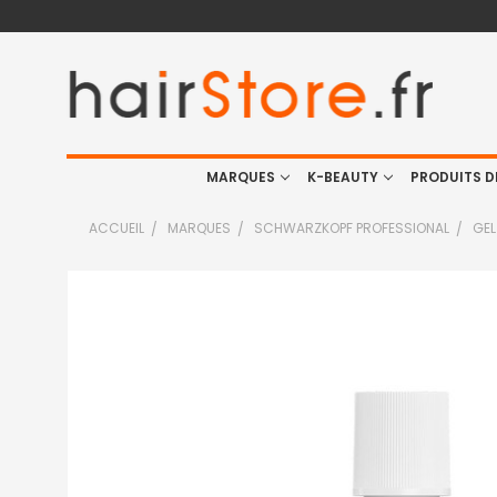
MARQUES
K-BEAUTY
PRODUITS D
ACCUEIL
MARQUES
SCHWARZKOPF PROFESSIONAL
GEL
FRÉQUEMMENT
ACHETÉS
ENSEMBLE
:
TOUT
SELECTIONNER
J'AJOUTE
LA
SÉLECTION
AU PANIER