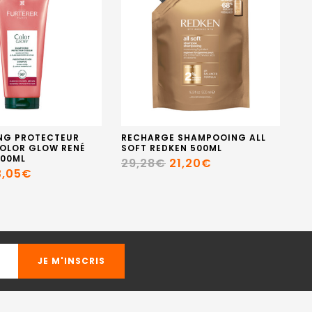
NG PROTECTEUR
RECHARGE SHAMPOOING ALL
OL
OLOR GLOW RENÉ
SOFT REDKEN 500ML
25
200ML
29,28€
21,20€
4
3,05€