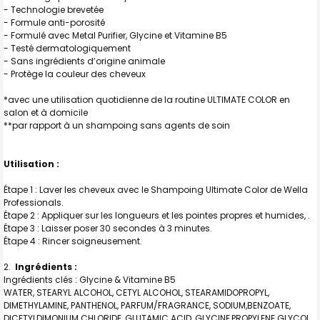
- Technologie brevetée
- Formule anti-porosité
- Formulé avec Metal Purifier, Glycine et Vitamine B5
- Testé dermatologiquement
- Sans ingrédients d’origine animale
- Protège la couleur des cheveux
*avec une utilisation quotidienne de la routine ULTIMATE COLOR en
salon et à domicile
**par rapport à un shampoing sans agents de soin
Utilisation :
Étape 1 : Laver les cheveux avec le Shampoing Ultimate Color de Wella
Professionals.
Étape 2 : Appliquer sur les longueurs et les pointes propres et humides, .
Étape 3 : Laisser poser 30 secondes à 3 minutes.
Étape 4 : Rincer soigneusement.
Ingrédients :
Ingrédients clés : Glycine & Vitamine B5
WATER, STEARYL ALCOHOL, CETYL ALCOHOL, STEARAMIDOPROPYL,
DIMETHYLAMINE, PANTHENOL, PARFUM/FRAGRANCE, SODIUM,BENZOATE,
DICETYLDIMONIUM CHLORIDE, GLUTAMIC ACID, GLYCINE,PROPYLENE GLYCOL,