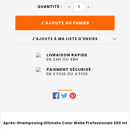
ACTUEL
DIMINUER LA QUANTITÉ DE A
AUGMENTER LA QUAN
QUANTITÉ :
:
J'AJOUTE À MA LISTE D'ENVIES
LIVRAISON RAPIDE
EN 24H OU 48H
PAIEMENT SÉCURISÉ
EN 3 FOIS OU 4 FOIS
FRÉQUEMMENT
ACHETÉS
ENSEMBLE
Après-Shampooing Ultimate Color Wella Professionals 200 ml
: