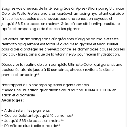
Soignez vos cheveux de l'intérieur grâce à l'Après-Shampoing Ultimate
TOUT
Color de Wella Professionals, un après-shampoing hydratant qui aide
SELECTIONNER
à lisser les cuticules des cheveux pour une sensation soyeuse et
jusqu'à 86 % de casse en moins*. Grâce à son effet anti-porosité, cet
J'AJOUTE
après-shampooing aide à sceller les pigments.
LA
SÉLECTION
AU PANIER
Cet après-shampoing sans d'ingrédients d'origine animale et testé
dermatologiquement est formulé avec de la glycine et Metal Purifier
pour aider à protéger les cheveux contre les dommages causés par les
radicaux libres, ainsi que de la vitamine B5 pour retenir l'hydratation.
Découvrez la routine de soin complète Ultimate Color, qui garantit une
couleur éclatante jusqu'à 10 semaines, cheveux revitalisés dès le
premier shampoing**
*Par rapport à un shampoing sans agents de soin
**Avec une utilisation quotidienne de la routine ULTIMATE COLOR en
salon et à domicile
Avantages :
- Aide à retenir les pigments
- Couleur éclatante jusqu'à 10 semaines*
- Jusqu'à 86% de casse en moins**
- Démêlage plus facile et rapide**