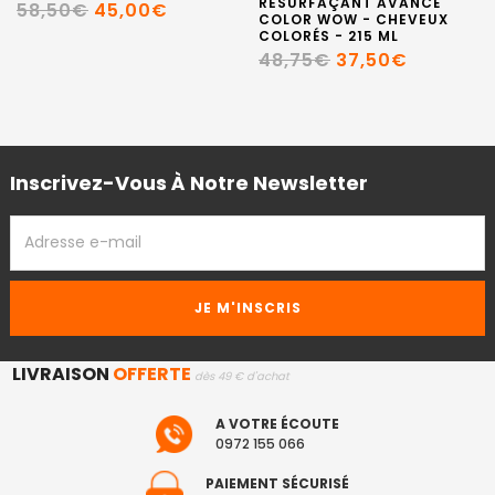
RESURFAÇANT AVANCÉ
58,50€
45,00€
COLOR WOW - CHEVEUX
COLORÉS - 215 ML
48,75€
37,50€
Inscrivez-Vous À Notre Newsletter
ADRESSE
EMAIL
LIVRAISON
OFFERTE
dès 49 € d'achat
A VOTRE ÉCOUTE
0972 155 066
PAIEMENT SÉCURISÉ