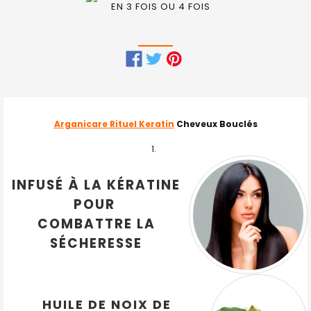
EN 3 FOIS OU 4 FOIS
FRÉQUEMMENT
ACHETÉS
ENSEMBLE
Arganicare Rituel Keratin
Cheveux Bouclés
:
TOUT
SELECTIONNER
INFUSÉ À LA KÉRATINE
POUR
J'AJOUTE
LA
COMBATTRE LA
SÉLECTION
AU PANIER
SÉCHERESSE
HUILE DE NOIX DE