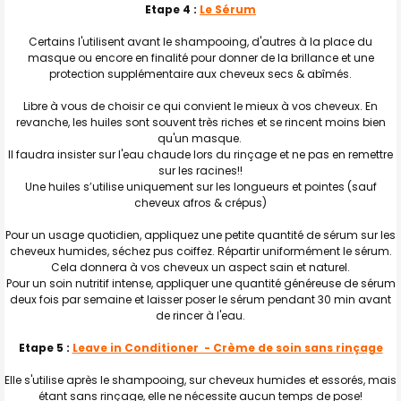
Etape 4 :
Le Sérum
Certains l'utilisent avant le shampooing, d'autres à la place du
masque ou encore en finalité pour donner de la brillance et une
protection supplémentaire aux cheveux secs & abîmés.
Libre à vous de choisir ce qui convient le mieux à vos cheveux. En
revanche, les huiles sont souvent très riches et se rincent moins bien
qu'un masque.
Il faudra insister sur l'eau chaude lors du rinçage et ne pas en remettre
sur les racines!!
Une huiles s’utilise uniquement sur les longueurs et pointes (sauf
cheveux afros & crépus)
Pour un usage quotidien, appliquez une petite quantité de sérum sur les
cheveux humides, séchez pus coiffez. Répartir uniformément le sérum.
Cela donnera à vos cheveux un aspect sain et naturel.
Pour un soin nutritif intense, appliquer une quantité généreuse de sérum
deux fois par semaine et laisser poser le sérum pendant 30 min avant
de rincer à l'eau.
Etape 5 :
Leave in Conditioner - Crème de soin sans rinçage
Elle s'utilise après le shampooing, sur cheveux humides et essorés, mais
étant sans rinçage, elle ne nécessite aucun temps de pose!