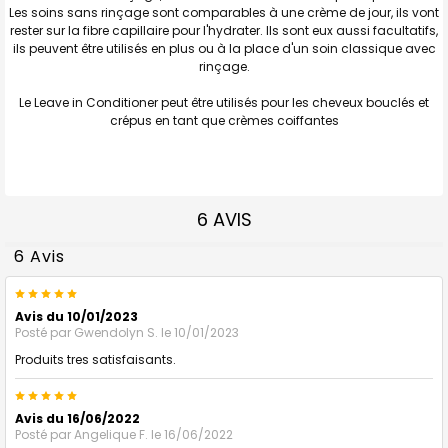
Les soins sans rinçage sont comparables à une crème de jour, ils vont
rester sur la fibre capillaire pour l'hydrater. Ils sont eux aussi facultatifs,
ils peuvent être utilisés en plus ou à la place d'un soin classique avec
rinçage.
Le Leave in Conditioner peut être utilisés pour les cheveux bouclés et
crépus en tant que crèmes coiffantes
6 AVIS
6 Avis
5
Avis du 10/01/2023
Posté par
Gwendolyn S.
le 10/01/2023
Produits tres satisfaisants.
5
Avis du 16/06/2022
Posté par
Angelique F.
le 16/06/2022