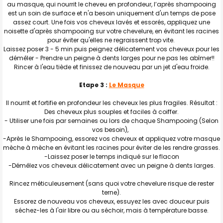
au masque, qui nourrit le cheveu en profondeur, l’après shampooing
est un soin de surface et n'a besoin uniquement d'un temps de pose
assez court. Une fois vos cheveux lavés et essorés, appliquez une
noisette d'après shampooing sur votre chevelure, en évitant les racines
pour éviter qu'elles ne regraissent trop vite.
Laissez poser 3 - 5 min puis peignez délicatement vos cheveux pour les
démêler - Prendre un peigne à dents larges pour ne pas les abîmer!!
Rincer à l'eau tiède et finissez de nouveau par un jet d'eau froide.
Etape 3 :
Le Masque
Il nourrit et fortifie en profondeur les cheveux les plus fragiles. Résultat :
Des cheveux plus souples et faciles à coiffer.
- Utiliser une fois par semaines ou lors de chaque Shampooing (Selon
vos besoin),
-Après le Shampooing, essorez vos cheveux et appliquez votre masque
mèche à mèche en évitant les racines pour éviter de les rendre grasses.
-Laissez poser le temps indiqué sur le flacon
-Démêlez vos cheveux délicatement avec un peigne à dents larges.
Rincez méticuleusement (sans quoi votre chevelure risque de rester
terne).
Essorez de nouveau vos cheveux, essuyez les avec douceur puis
séchez-les à l'air libre ou au séchoir, mais à température basse.