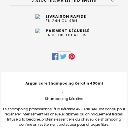
J'AJOUTE À MA LISTE D'ENVIES
LIVRAISON RAPIDE
EN 24H OU 48H
PAIEMENT SÉCURISÉ
EN 3 FOIS OU 4 FOIS
FRÉQUEMMENT
ACHETÉS
ENSEMBLE
Arganicare Shampooing Keratin 400ml
:
Shampooing Kératine
TOUT
SELECTIONNER
Le shampoing professionnel à la Kératine ARGANICARE est conçu pour
régénérer intensément les cheveux abîmés ou chimiquement traités.
J'AJOUTE
Infusé à la kératine, protéine essentielle du cheveu, ce shampoing
LA
SÉLECTION
confère un revêtement protecteur pour chaque fibre.
AU PANIER