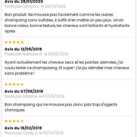
Avis du 28/01/2020
Posté par
Lamya c.
le 28/01/2020
Bon produit. Ne mousse pas facilement comme les autres
shampoing sans sulfates, il suffit d’en mettre un peu plus. sinon
bonne odeur, bonne texture, les cheveux sont brillants et hydratants
après.
5
Avis du 12/05/2019
Posté par
Nathalie G.
le 12/05/2019
Ayant actuellement les cheveux secs et les pointes abîmées, j'ai
voulu tester ce shampooing. Et super ! j'ai pu démêler mes cheveux
sans problème !
5
Avis du 07/05/2019
Posté par
Adaline.
le 07/05/2019
Bon shampoing qui ne mousse pas donc pas trop d'agents
chimiques.
5
Avis du 15/02/2019
Posté par
Cindy D.
le 15/02/2019