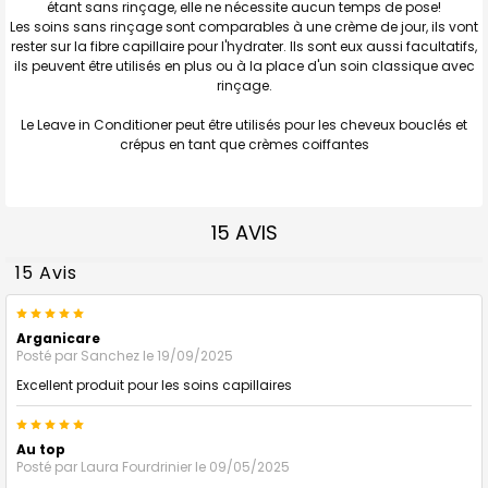
étant sans rinçage, elle ne nécessite aucun temps de pose!
Les soins sans rinçage sont comparables à une crème de jour, ils vont
rester sur la fibre capillaire pour l'hydrater. Ils sont eux aussi facultatifs,
ils peuvent être utilisés en plus ou à la place d'un soin classique avec
rinçage.
Le Leave in Conditioner peut être utilisés pour les cheveux bouclés et
crépus en tant que crèmes coiffantes
15 AVIS
15 Avis
5
Arganicare
Posté par
Sanchez
le 19/09/2025
Excellent produit pour les soins capillaires
5
Au top
Posté par
Laura Fourdrinier
le 09/05/2025