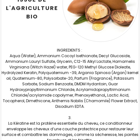
L'AGRICULTURE
BIO
INGREDIENTS :
Aqua (Water), Ammonium Cocoyl Isethionate, Decyl Glucoside,
Ammonium Lauryl Sulfate, Glycerin, C12-15 Alkyl Lactate, Hamamelis
Virginiana (Witch Hazel) water, PEG-120 Methyl Glucose Dioleate,
Hydrolyzed Keratin, Polyquaternium -39, Argania Spinosa (Argan) kernel
oil, Quaternium-80, Polysorbate-20, Parfum (Fragrance), Potassium
Sorbate, Sodium Benzoate, DMDM Hydantoin, Guar
Hydroxypropyltrimonium Chloride, Acrylamidopropyltrimonium
Chloride/acrylamide copolymer, Phenoxyethanol,, Lactic Acid,
Tocopherol, Dimethicone, Anthemis Nobilis (Chamomile) Flower Extract,
Disodium EDTA.
La Kératine est la protéine essentielle du cheveu, ce conditionneur
enveloppe les cheveux d’une couche protectrice pour restaurer leur
surface et combattre les dommages, comme la sécheresse, les pointes