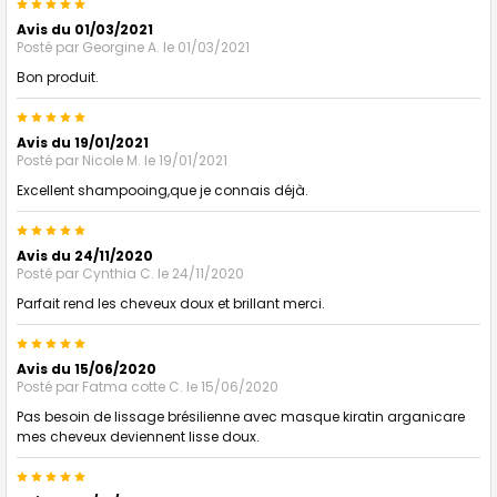
5
Avis du 01/03/2021
Posté par
Georgine A.
le 01/03/2021
Bon produit.
5
Avis du 19/01/2021
Posté par
Nicole M.
le 19/01/2021
Excellent shampooing,que je connais déjà.
5
Avis du 24/11/2020
Posté par
Cynthia C.
le 24/11/2020
Parfait rend les cheveux doux et brillant merci.
5
Avis du 15/06/2020
Posté par
Fatma cotte C.
le 15/06/2020
Pas besoin de lissage brésilienne avec masque kiratin arganicare
mes cheveux deviennent lisse doux.
5