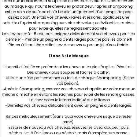
telles que la brillance, la souplesse ou encore le volume. Contrairement
au masque, qui nourrit le cheveu en profondeur, l’après shampooing
est un soin de surface et n'a besoin uniquement d'un temps de pose
assez court. Une fois vos cheveux lavés et essorés, appliquez une
noisette d'après shampooing sur votre chevelure, en évitant les racines
pour éviter qu'elles ne regraissent trop vite.
Laissez poser 3 - 5 min puis peignez délicatement vos cheveux pour les
démêler - Prendre un peigne à dents larges pour ne pas les abîmer!!
Rincer à l'eau tiède et finissez de nouveau par un jet d'eau froide.
Etape 3 : Le Masque
Il nourrit et fortifie en profondeur les cheveux les plus fragiles. Résultat :
Des cheveux plus souples et faciles à coiffer.
- Utiliser une fois par semaines ou lors de chaque Shampooing (Selon
vos besoin),
-Après le Shampooing, essorez vos cheveux et appliquez votre masque
mèche à mèche en évitant les racines pour éviter de les rendre grasses.
-Laissez poser le temps indiqué sur le flacon
-Démêlez vos cheveux délicatement avec un peigne à dents larges.
Rincez méticuleusement (sans quoi votre chevelure risque de rester
terne).
Essorez de nouveau vos cheveux, essuyez les avec douceur puis
séchez-les à l'air libre ou au séchoir, mais à température basse.