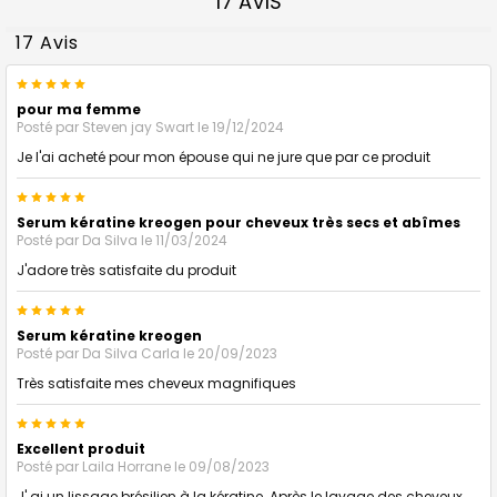
17 AVIS
17 Avis
5
pour ma femme
Posté par
Steven jay Swart
le 19/12/2024
Je l'ai acheté pour mon épouse qui ne jure que par ce produit
5
Serum kératine kreogen pour cheveux très secs et abîmes
Posté par
Da Silva
le 11/03/2024
J'adore très satisfaite du produit
5
Serum kératine kreogen
Posté par
Da Silva Carla
le 20/09/2023
Très satisfaite mes cheveux magnifiques
5
Excellent produit
Posté par
Laila Horrane
le 09/08/2023
J' ai un lissage brésilien à la kératine. Après le lavage des cheveux,