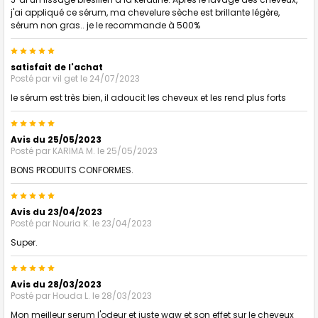
j'ai appliqué ce sérum, ma chevelure sèche est brillante légère,
sérum non gras.. je le recommande à 500%
5
satisfait de l'achat
Posté par
vil get
le 24/07/2023
le sérum est très bien, il adoucit les cheveux et les rend plus forts
5
Avis du 25/05/2023
Posté par
KARIMA M.
le 25/05/2023
BONS PRODUITS CONFORMES.
5
Avis du 23/04/2023
Posté par
Nouria K.
le 23/04/2023
Super.
5
Avis du 28/03/2023
Posté par
Houda L.
le 28/03/2023
Mon meilleur serum l'odeur et juste waw et son effet sur le cheveux