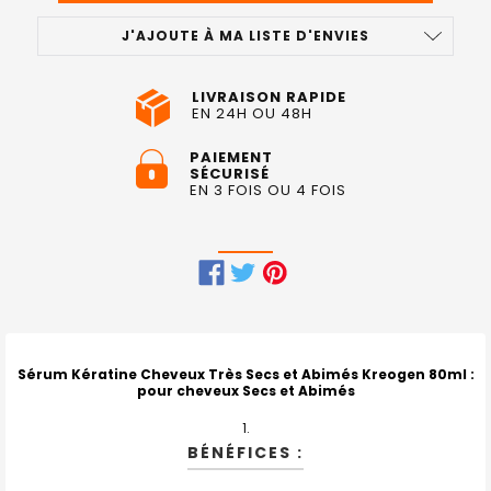
J'AJOUTE À MA LISTE D'ENVIES
LIVRAISON RAPIDE
EN 24H OU 48H
PAIEMENT
SÉCURISÉ
EN 3 FOIS OU 4 FOIS
FRÉQUEMMENT
ACHETÉS
ENSEMBLE
Sérum Kératine Cheveux Très Secs et Abimés Kreogen 80ml
:
pour cheveux Secs et Abimés
:
TOUT
BÉNÉFICES :
SELECTIONNER