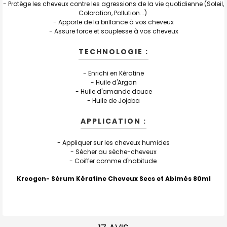
- Protège les cheveux contre les agressions de la vie quotidienne (Soleil,
J'AJOUTE
LA
Coloration, Pollution...)
SÉLECTION
- Apporte de la brillance à vos cheveux
AU PANIER
- Assure force et souplesse à vos cheveux
TECHNOLOGIE :
- Enrichi en Kératine
- Huile d'Argan
- Huile d'amande douce
- Huile de Jojoba
APPLICATION :
- Appliquer sur les cheveux humides
- Sécher au sèche-cheveux
- Coiffer comme d'habitude
Kreogen- Sérum Kératine Cheveux Secs et Abimés 80ml