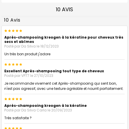
10 AVIS
10 Avis
5
Après-champooing kreogen à la kératine pour cheveux très
secs et abîmes
Posté par
Da Silva
le 18/12/2023
Un très bon produit j'adore
5
Excellent Après-shampooing tout type de cheveux
Posté par
VP77
le 27/10/2023
Je recommande vivement cet Après-shampooing qui sent bon,
n'est pas agressif, avec une texture agréable et nourrit parfaitement.
5
Après-champooing kreogen à la kératine
Posté par
Da Silva Carla
le 20/09/2023
Très satisfaite ?
5