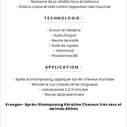
LA
- Redonne de la vitalité, force et brillance
SÉLECTION
- Évite la casse et lutte contre l'apparition des fourches
AU PANIER
TECHNOLOGIE :
- Enrichi en Kératine
- Huile d'Argan
- Beurre de karité
- Huile de Jojoba
- Vitamine E
- Provitamine B5
APPLICATION :
- Après le shampooing, appliquer sur les cheveux humides
- Masser le cuir chevelu et les longueurs
- Laisser poser 2 à 3 minutes
- Rincer abondamment
Kreogen- Après-Shampooing Kératine Cheveux très secs et
abîmés 800ml