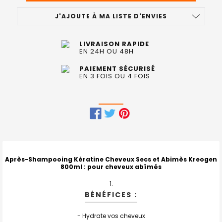
J'AJOUTE À MA LISTE D'ENVIES
LIVRAISON RAPIDE
EN 24H OU 48H
PAIEMENT SÉCURISÉ
EN 3 FOIS OU 4 FOIS
FRÉQUEMMENT
ACHETÉS
ENSEMBLE
Après-Shampooing Kératine Cheveux Secs et Abimès Kreogen
800ml
: pour cheveux abîmés
:
TOUT
BÉNÉFICES :
SELECTIONNER
- Hydrate vos cheveux
J'AJOUTE