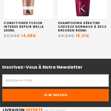
CONDITIONER FUSION
SHAMPOOING KÉRATINE
INTENSE REPAIR WELLA
CHEVEUX NORMAUX À SECS
200ML
KREOGEN 800ML
23,04€
14,98€
44,64€
15,31€
Inscrivez-Vous À Notre Newsletter
ADRESSE
EMAIL
LIVRAISON
OFFERTE
dès 49 € d'achat