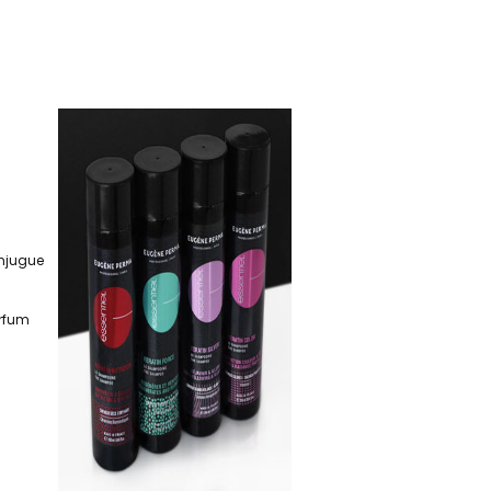
onjugue
arfum