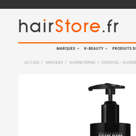
MARQUES
K-BEAUTY
PRODUITS D
ACCUEIL
MARQUES
EUGENE PERMA
ESSENTIEL - EUGÈN
FRÉQUEMMENT
ACHETÉS
ENSEMBLE
:
TOUT
SELECTIONNER
J'AJOUTE
LA
SÉLECTION
AU PANIER