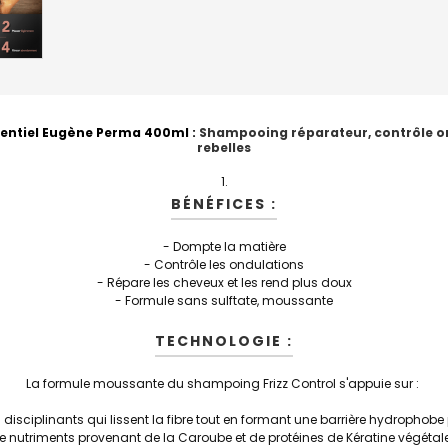
ssentiel Eugène Perma 400ml
:
Shampooing réparateur, contrôle o
rebelles
BÉNÉFICES :
- Dompte la matière
- Contrôle les ondulations
- Répare les cheveux et les rend plus doux
- Formule sans sulftate, moussante
TECHNOLOGIE :
La formule moussante du shampoing Frizz Control s'appuie sur :
disciplinants qui lissent la fibre tout en formant une barrière hydrophob
e nutriments provenant de la Caroube et de protéines de Kératine végétale