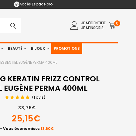
Accès Espace pro
JE M'IDENTIFIE
0
JE M'INSCRIS
BEAUTÉ
BIJOUX
PROMOTIONS
ESSENTIEL EUGÈNE PERMA 400ML
 KERATIN FRIZZ CONTROL
L EUGÈNE PERMA 400ML
(1 avis)
38,75€
25,15€
— Vous économisez
13,60€