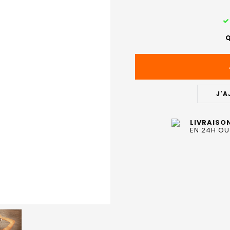
STOCK
ACTUEL
Q
:
J'A
LIVRAISO
EN 24H OU