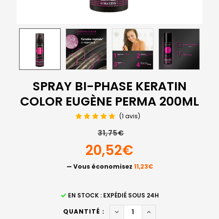
SPRAY BI-PHASE KERATIN
COLOR EUGÈNE PERMA 200ML
(1 avis)
31,75€
20,52€
— Vous économisez
11,23€
STOCK
EN STOCK : EXPÉDIÉ SOUS 24H
ACTUEL
DIMINUER LA QUANTITÉ DE S
AUGMENTER LA QUAN
QUANTITÉ :
: