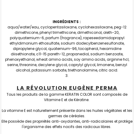
INGRÉDIENTS :
aqua/water/eau, cyclopentasiloxane, cyclohexasiloxane, peg-12
dimethicone, phenyl trimethicone, dimethiconol, oleth-20,
polyquaternium-6, parfum (fragrance), rapeseedamidopropyl
ethyldimonium ethosulfate, sodium dodecylbenzenesulfonate,
dipropylene glycol, quaternium-96, tocopherol, hexamidine
diisethionate, c11-15 pareth-12, propanediol, sodium benzoate,
phenoxyethanol, wheat amino acids, soy amino acids, arginine hcl,
serine, threonine, decylene glycol, caprylyl glycol, limonene, benzyl
alcohol, potassium sorbate, triethanolamine, citric acid.
LA RÉVOLUTION EUGÈNE PERMA
Tous les produits de la gamme KERATIN COLOR sont composés de
Vitamine E et de Kératine.
La vitamine E est naturellement présente dans les huiles végétales et les
germes de céréales.
Elle possède des propriétés anti-oxydantes, anti-radicalaires et protège
l'organisme des effets nocifs des radicaux libres.