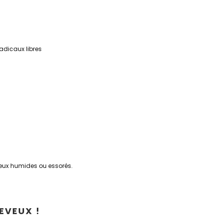
radicaux libres
veux humides ou essorés.
EVEUX !