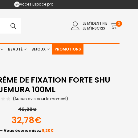
Accès Espace pro
JE M'IDENTIFIE
0
JE M'INSCRIS
BEAUTÉ
BIJOUX
PROMOTIONS
ÈME DE FIXATION FORTE SHU
UEMURA 100ML
(Aucun avis pour le moment)
40,98€
32,78€
— Vous économisez
8,20€