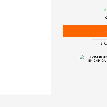
STOCK
ACTUEL
Q
:
J'A
LIVRAISO
EN 24H OU