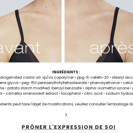
INGRÉDIENTS :
rogenated castor oil• vp/va copolymer • ppg-5-ceteth-20 • stearyl alcoh
ene glycol • peg-150 pentaerythrityltetrastearate • phenoxyethanol • cellu
ne • potato starch modified •benzyl benzoate • alpha-isomethyl ionone • p
rbitol • camellia sinensisleaf extract • tocopherol • citric acid • sodium hyd
rédients peut faire l'objet de modifications, veuillez consulter l'emballage 
PRÔNER L'EXPRESSION DE SOI