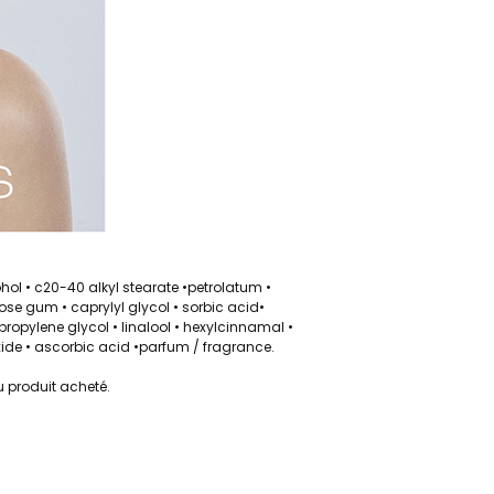
ol • c20-40 alkyl stearate •petrolatum •
lose gum • caprylyl glycol • sorbic acid•
ropylene glycol • linalool • hexylcinnamal •
roxide • ascorbic acid •parfum / fragrance.
du produit acheté.