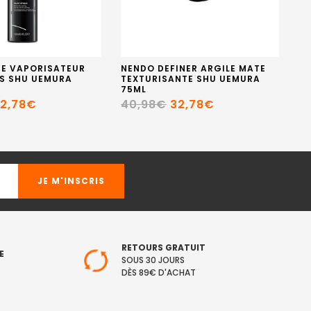
PE VAPORISATEUR
NENDO DEFINER ARGILE MATE
IS
IS SHU UEMURA
TEXTURISANTE SHU UEMURA
TE
75ML
7
2,78€
40,98€
32,78€
4
RETOURS GRATUIT
E
SOUS 30 JOURS
DÈS 89€ D'ACHAT