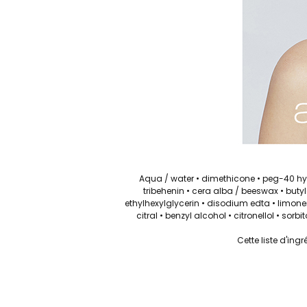
Aqua / water • dimethicone • peg-40 hyd
tribehenin • cera alba / beeswax • butyl
ethylhexylglycerin • disodium edta • limone
citral • benzyl alcohol • citronellol • so
Cette liste d'ing