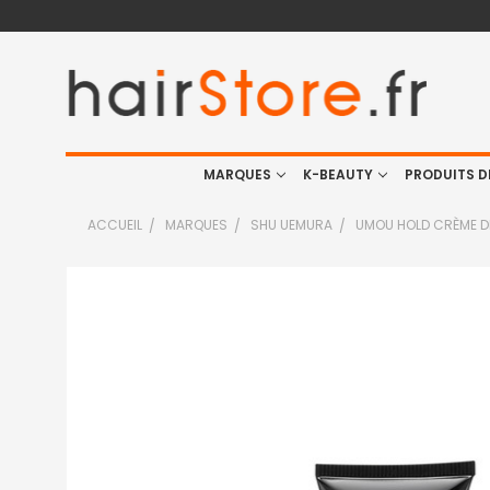
MARQUES
K-BEAUTY
PRODUITS D
ACCUEIL
MARQUES
SHU UEMURA
UMOU HOLD CRÈME DE
FRÉQUEMMENT
ACHETÉS
ENSEMBLE
:
TOUT
SELECTIONNER
J'AJOUTE
LA
SÉLECTION
AU PANIER