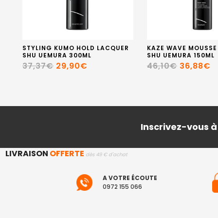
STYLING KUMO HOLD LACQUER
KAZE WAVE MOUSSE
SHU UEMURA 300ML
SHU UEMURA 150ML
37,37€
29,90€
46,10€
36,88€
Inscrivez-vous à
LIVRAISON
OFFERTE
dès 49 € d'achat
A VOTRE ÉCOUTE
0972 155 066