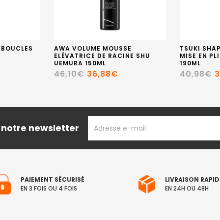
 BOUCLES
AWA VOLUME MOUSSE
TSUKI SHA
ELÉVATRICE DE RACINE SHU
MISE EN PL
UEMURA 150ML
190ML
46,10€
36,88€
40,98€
3
ADRESSE
 notre newsletter
EMAIL
PAIEMENT SÉCURISÉ
LIVRAISON RAPID
EN 3 FOIS OU 4 FOIS
EN 24H OU 48H