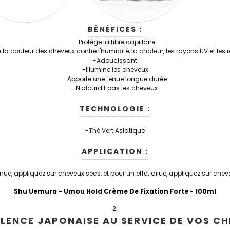
BÉNÉFICES :
-Protège la fibre capillaire
 la couleur des cheveux contre l'humidité, la chaleur, les rayons UV et les 
-Adoucissant
-Illumine les cheveux
-Apporte une tenue longue durée
-N'alourdit pas les cheveux
TECHNOLOGIE :
-Thé Vert Asiatique
APPLICATION :
e, appliquez sur cheveux secs, et pour un effet dilué, appliquez sur che
Shu Uemura - Umou Hold Crème De Fixation Forte
- 100ml
LLENCE JAPONAISE AU SERVICE DE VOS CH