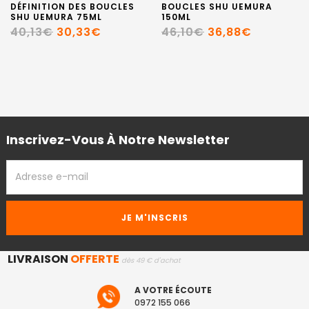
DÉFINITION DES BOUCLES
BOUCLES SHU UEMURA
SHU UEMURA 75ML
150ML
40,13€
30,33€
46,10€
36,88€
Inscrivez-Vous À Notre Newsletter
ADRESSE
EMAIL
LIVRAISON
OFFERTE
dès 49 € d'achat
A VOTRE ÉCOUTE
0972 155 066