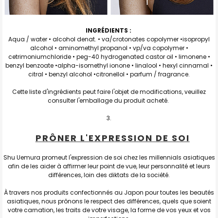
INGRÉDIENTS :
Aqua / water • alcohol denat. • va/crotonates copolymer •isopropyl
alcohol • aminomethyl propanol • vp/va copolymer •
cetrimoniumchloride • peg-40 hydrogenated castor oil • limonene •
benzyl benzoate •alpha-isomethyl ionone • linalool • hexyl cinnamal •
citral • benzyl alcohol •citronellol • parfum / fragrance.
Cette liste d'ingrédients peut faire l'objet de modifications, veuillez
consulter l'emballage du produit acheté.
PRÔNER L'EXPRESSION DE SOI
Shu Uemura promeut l'expression de soi chez les millennials asiatiques
afin de les aider à affirmer leur point de vue, leur personnalité et leurs
différences, loin des diktats de la société.
À travers nos produits confectionnés au Japon pour toutes les beautés
asiatiques, nous prônons le respect des différences, quels que soient
votre carnation, les traits de votre visage, la forme de vos yeux et vos