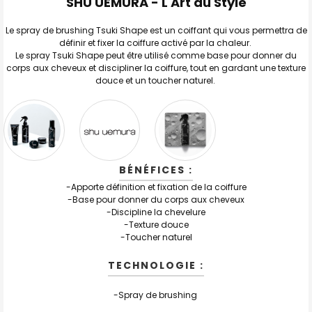
SHU UEMURA - L'Art du Style
TOUT
SELECTIONNER
Le spray de brushing Tsuki Shape est un coiffant qui vous permettra de
définir et fixer la coiffure activé par la chaleur.
J'AJOUTE
LA
Le spray Tsuki Shape peut être utilisé comme base pour donner du
SÉLECTION
corps aux cheveux et discipliner la coiffure, tout en gardant une texture
AU PANIER
douce et un toucher naturel.
BÉNÉFICES :
-Apporte définition et fixation de la coiffure
-Base pour donner du corps aux cheveux
-Discipline la chevelure
-Texture douce
-Toucher naturel
TECHNOLOGIE :
-Spray de brushing