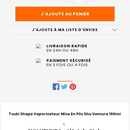
J'AJOUTE À MA LISTE D'ENVIES
LIVRAISON RAPIDE
EN 24H OU 48H
PAIEMENT SÉCURISÉ
EN 3 FOIS OU 4 FOIS
FRÉQUEMMENT
ACHETÉS
ENSEMBLE
Tsuki Shape Vaporisateur Mise En Plis Shu Uemura 190ml
: