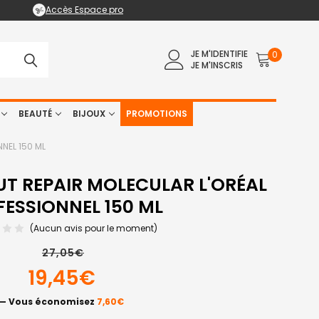
Accès Espace pro
JE M'IDENTIFIE
0
JE M'INSCRIS
BEAUTÉ
BIJOUX
PROMOTIONS
NEL 150 ML
T REPAIR MOLECULAR L'ORÉAL
FESSIONNEL 150 ML
(Aucun avis pour le moment)
27,05€
19,45€
— Vous économisez
7,60€