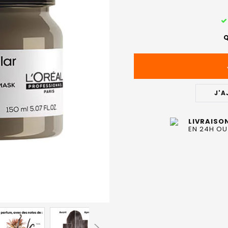
STOCK
ACTUEL
Q
:
J'A
LIVRAISO
EN 24H OU