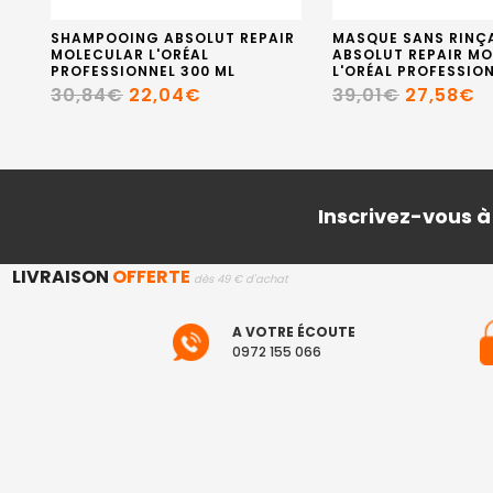
SHAMPOOING ABSOLUT REPAIR
MASQUE SANS RINÇ
MOLECULAR L'ORÉAL
ABSOLUT REPAIR M
PROFESSIONNEL 300 ML
L'ORÉAL PROFESSION
30,84€
22,04€
39,01€
27,58€
Inscrivez-vous à
LIVRAISON
OFFERTE
dès 49 € d'achat
A VOTRE ÉCOUTE
0972 155 066