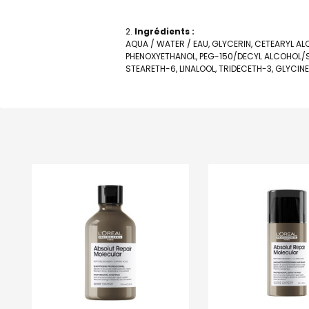
Ingrédients :
AQUA / WATER / EAU, GLYCERIN, CETEARYL A
PHENOXYETHANOL, PEG-150/DECYL ALCOHOL/S
STEARETH-6, LINALOOL, TRIDECETH-3, GLYCINE,