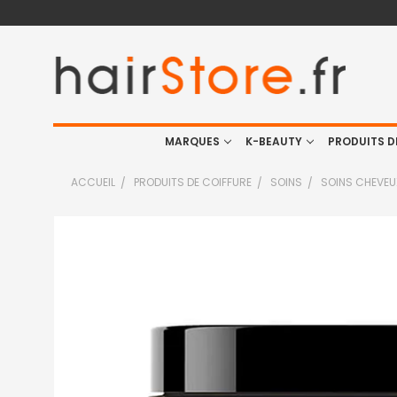
MARQUES
K-BEAUTY
PRODUITS D
ACCUEIL
PRODUITS DE COIFFURE
SOINS
SOINS CHEVE
FRÉQUEMMENT
ACHETÉS
ENSEMBLE
:
TOUT
SELECTIONNER
J'AJOUTE
LA
SÉLECTION
AU PANIER