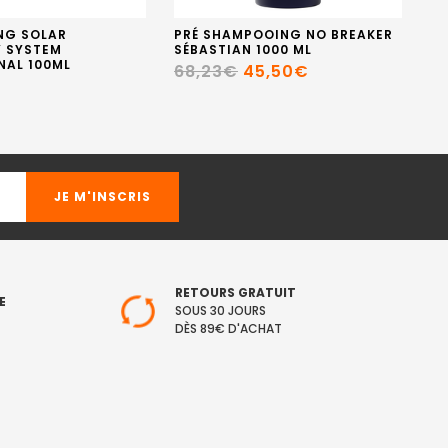
NG SOLAR
PRÉ SHAMPOOING NO BREAKER
E
 SYSTEM
SÉBASTIAN 1000 ML
MI
NAL 100ML
FU
68,23€
45,50€
1
RETOURS GRATUIT
E
SOUS 30 JOURS
DÈS 89€ D'ACHAT