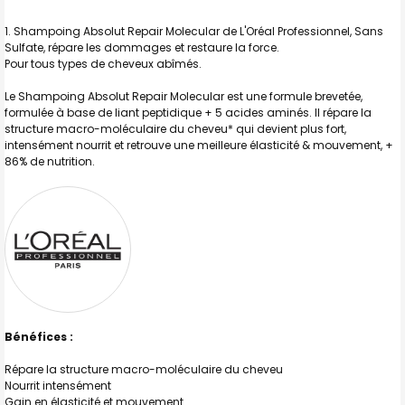
TOUT
SELECTIONNER
Shampoing Absolut Repair Molecular de L'Oréal Professionnel, Sans
Sulfate, répare les dommages et restaure la force.
J'AJOUTE
Pour tous types de cheveux abîmés.
LA
SÉLECTION
AU PANIER
Le Shampoing Absolut Repair Molecular est une formule brevetée,
formulée à base de liant peptidique + 5 acides aminés. Il répare la
structure macro-moléculaire du cheveu* qui devient plus fort,
intensément nourrit et retrouve une meilleure élasticité & mouvement, +
86% de nutrition.
Bénéfices :
Répare la structure macro-moléculaire du cheveu
Nourrit intensément
Gain en élasticité et mouvement