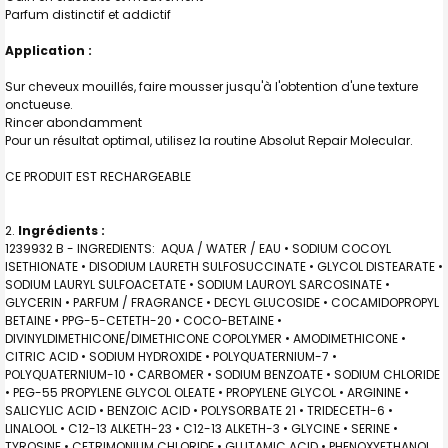
Parfum distinctif et addictif
Applicatio
n :
Sur cheveux mouillés, faire mousser jusqu'à l'obtention d'une texture
onctueuse.
Rincer abondamment
Pour un résultat optimal, utilisez la routine Absolut Repair Molecular.
CE PRODUIT EST RECHARGEABLE
Ingrédients :
1239932 B - INGREDIENTS: AQUA / WATER / EAU • SODIUM COCOYL
ISETHIONATE • DISODIUM LAURETH SULFOSUCCINATE • GLYCOL DISTEARATE •
SODIUM LAURYL SULFOACETATE • SODIUM LAUROYL SARCOSINATE •
GLYCERIN • PARFUM / FRAGRANCE • DECYL GLUCOSIDE • COCAMIDOPROPYL
BETAINE • PPG-5-CETETH-20 • COCO-BETAINE •
DIVINYLDIMETHICONE/DIMETHICONE COPOLYMER • AMODIMETHICONE •
CITRIC ACID • SODIUM HYDROXIDE • POLYQUATERNIUM-7 •
POLYQUATERNIUM-10 • CARBOMER • SODIUM BENZOATE • SODIUM CHLORIDE
• PEG-55 PROPYLENE GLYCOL OLEATE • PROPYLENE GLYCOL • ARGININE •
SALICYLIC ACID • BENZOIC ACID • POLYSORBATE 21 • TRIDECETH-6 •
LINALOOL • C12-13 ALKETH-23 • C12-13 ALKETH-3 • GLYCINE • SERINE •
TYROSINE • CETRIMONIUM CHLORIDE • GLUTAMIC ACID • PHENOXYETHANOL