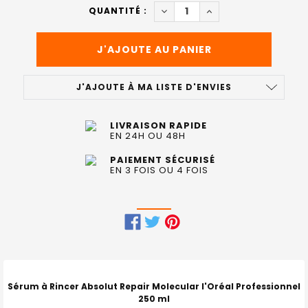
ACTUEL
DIMINUER LA QUANTITÉ DE S
AUGMENTER LA QUAN
QUANTITÉ :
:
J'AJOUTE À MA LISTE D'ENVIES
LIVRAISON RAPIDE
EN 24H OU 48H
PAIEMENT SÉCURISÉ
EN 3 FOIS OU 4 FOIS
FRÉQUEMMENT
ACHETÉS
ENSEMBLE
Sérum à Rincer Absolut Repair Molecular l'Oréal Professionnel
:
250 ml