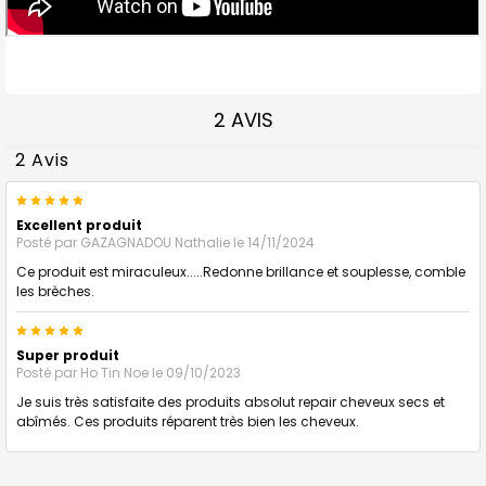
2 AVIS
2 Avis
5
Excellent produit
Posté par
GAZAGNADOU Nathalie
le 14/11/2024
Ce produit est miraculeux.....Redonne brillance et souplesse, comble
les brèches.
5
Super produit
Posté par
Ho Tin Noe
le 09/10/2023
Je suis très satisfaite des produits absolut repair cheveux secs et
abîmés. Ces produits réparent très bien les cheveux.