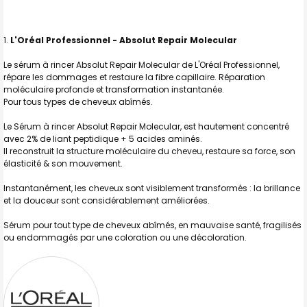
TOUT
SELECTIONNER
L'Oréal Professionnel - Absolut Repair Molecular
J'AJOUTE
Le s
érum à rincer Absolut Repair Molecular de L'Oréal Professionnel,
LA
SÉLECTION
répare les dommages et restaure la fibre capillaire. Réparation
AU PANIER
moléculaire profonde et transformation instantanée.
Pour tous types de cheveux abîmés.
Le Sérum à rincer Absolut Repair Molecular, est hautement concentré
avec 2% de liant peptidique + 5 acides aminés.
Il reconstruit la structure moléculaire du cheveu, restaure sa force, son
élasticité & son mouvement.
Instantanément, les cheveux sont visiblement transformés : la brillance
et la douceur sont considérablement améliorées.
Sérum pour tout type de cheveux abîmés, en mauvaise santé, fragilisés
ou endommagés par une coloration ou une décoloration.