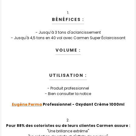
TOUT
SELECTIONNER
BÉNÉFICES :
J'AJOUTE
LA
SÉLECTION
- Jusqu’à 3 tons d'aclaricissement
AU PANIER
- Jusqu'à 4,5 tons en 40 vol avec Carmen Super Éclaircissant
VOLUME :
UTILISATION :
- Produit professionnel
- Bien consulter la notice
Eugène Perma
Professionnel - Oxydant Crème 1000ml
Pour 88% des coloristes ou de leurs clientes Carmen assure :
"Une brillance extrême"