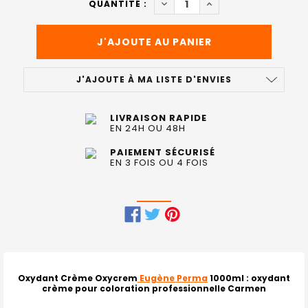
DIMINUER LA QUANTITÉ DE 
AUGMENTER LA QUA
QUANTITÉ :
:
J'AJOUTE À MA LISTE D'ENVIES
LIVRAISON RAPIDE
EN 24H OU 48H
PAIEMENT SÉCURISÉ
EN 3 FOIS OU 4 FOIS
FRÉQUEMMENT
ACHETÉS
ENSEMBLE
Oxydant Crème Oxycrem
Eugène Perma
1000ml
: oxydant
crème pour coloration professionnelle Carmen
: