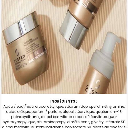
INGRÉDIENTS :
Aqua / eau / eau, alcool cétylique, stéaramidopropyl diméthylamine,
acide oléique, parfum / parfum, alcool stéarylique, quaternium-18,
phénoxyéthanol, alcool benzylique, alcool cétéarylique, guar
hydroxypropylique, bis-aminopropyl diméthicone, glycéryl stéarate SE,
alcool méthylique , Propylparabène, polysorbate 60, oléate de glycéryle,