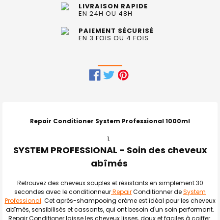
LIVRAISON RAPIDE
EN 24H OU 48H
PAIEMENT SÉCURISÉ
EN 3 FOIS OU 4 FOIS
FRÉQUEMMENT
ACHETÉS
ENSEMBLE
Repair Conditioner System Professional 1000ml
:
SYSTEM PROFESSIONAL - Soin des cheveux
TOUT
SELECTIONNER
abîmés
J'AJOUTE
Retrouvez des cheveux souples et résistants en simplement 30
LA
SÉLECTION
secondes avec le conditionneur
Repair
Conditionner de
System
AU PANIER
Professional
. Cet après-shampooing crème est idéal pour les cheveux
abîmés, sensibilisés et cassants, qui ont besoin d'un soin performant.
Repair Conditioner laisse les cheveux lisses, doux et faciles à coiffer.