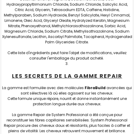
Hydroxypropyltrimonium Chloride, Sodium Chloride, Salicylic Acid,
Citric Acid, Glycerin, Tetrasodium EDTA, Caffeine, Histidine,
Methylparaben, Sodium Hydroxide, Benzyl Salicylate, Hexyl Cinnamal,
Limonene, Oleic Acid, Glyceryl Oleate, Hydrolyzed Keratin, Magnesium
Nitrate, Phenoxyethanol, Methylchloroisothiazolinone, Sorbic Acid,
Magnesium Chloride, Sodium Citrate, Methylisothiazolinone, Sodium
Xylenesulfonate, Lecithin, Ascorbyl Palmitate, Tocopherol, Hydrogenated
Palm Glycerides Citrate.
Cette liste d'ingrédients peut faire l'objet de modifications, veuillez
consulter l'emballage du produit acheté.
LES SECRETS DE LA GAMME REPAIR
La gamme est formulée avec des molécules
FibraBuild
avancées qui
sont sélectives là où elles agissent sur les cheveux.
Cette formule unique répare, nourrit et donne instantanément une
protection longue durée aux cheveux.
La gamme Repair de System Professional a été conçue pour
reconstituer les fibres capillaires sensibilisées. System Professional
Repair procure des cheveux doux et résistants, plus faciles à coiffer et
pleins de vitalité. Les cheveux retrouvent mouvement et brillance.