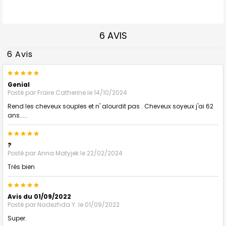
6 AVIS
6 Avis
5
Genial
Posté par
Fraire Catherine
le 14/10/2024
Rend les cheveux souples et n' alourdit pas . Cheveux soyeux j'ai 62
ans.....
5
?
Posté par
Anna Matyjek
le 22/02/2024
Très bien
5
Avis du 01/09/2022
Posté par
Nadezhda Y.
le 01/09/2022
Super.