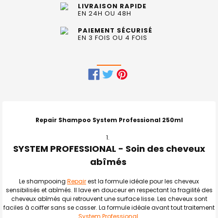
LIVRAISON RAPIDE
EN 24H OU 48H
PAIEMENT SÉCURISÉ
EN 3 FOIS OU 4 FOIS
FRÉQUEMMENT
ACHETÉS
ENSEMBLE
Repair Shampoo System Professional 250ml
:
SYSTEM PROFESSIONAL - Soin des cheveux
TOUT
SELECTIONNER
abîmés
J'AJOUTE
Le shampooing
Repair
est la formule idéale pour les cheveux
LA
SÉLECTION
sensibilisés et abîmés. Il lave en douceur en respectant la fragilité des
AU PANIER
cheveux abîmés qui retrouvent une surface lisse. Les cheveux sont
faciles à coiffer sans se casser. La formule idéale avant tout traitement
System Professional
.